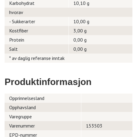
Karbohydrat
10,10 g
hvorav
- Sukkerarter
10,00 g
Kostfiber
3,00 g
Protein
0,00 g
Salt
0,00 g
* av daglig referanse inntak
Produktinformasjon
Opprinnelsesland
Opphavsland
Varegruppe
Varenummer
153503
EPD-nummer