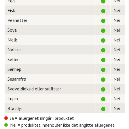
Egg
Nei
Fisk
Nei
Peanøtter
Nei
Soya
Nei
Melk
Nei
Nøtter
Nei
Selleri
Nei
Sennep
Nei
Sesamfrø
Nei
Svoveldioksid eller sulfitter
Nei
Lupin
Nei
Bløtdyr
Nei
Ja = allergenet inngår i produktet
Nei = produktet inneholder ikke det angitte allergenet