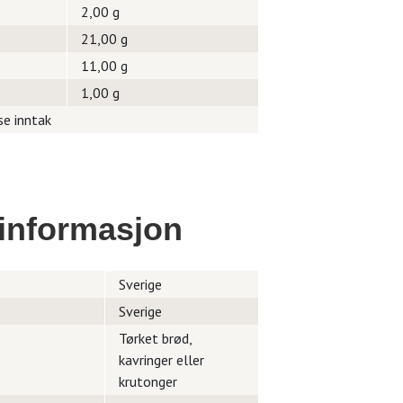
2,00 g
21,00 g
11,00 g
1,00 g
se inntak
informasjon
Sverige
Sverige
Tørket brød,
kavringer eller
krutonger