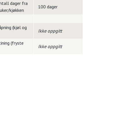
ntall dager fra
100 dager
ruker/kjøkken
pning (kjøl og
Ikke oppgitt
ining (fryste
Ikke oppgitt