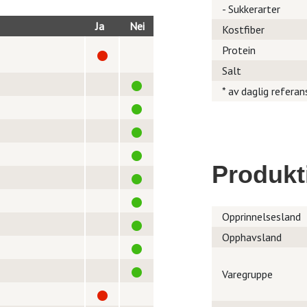
- Sukkerarter
Ja
Nei
Kostfiber
Protein
Salt
* av daglig referan
Produkt
Opprinnelsesland
Opphavsland
Varegruppe