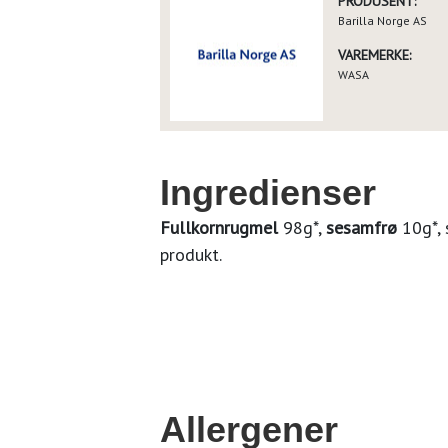
PRODUSENT:
Barilla Norge AS
VAREMERKE:
WASA
Ingredienser
Fullkornrugmel
98g*,
sesamfrø
10g*, 
produkt.
Allergener