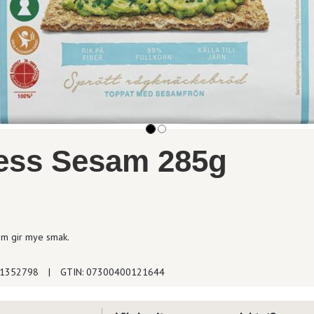
ess Sesam 285g
m gir mye smak.
 1352798
|
GTIN: 07300400121644