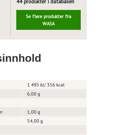
44 produkter i databasen
Se flere produkter fra
WASA
innhold
1 495 kJ/ 356 kcal
6,00 g
er
1,00 g
54,00 g