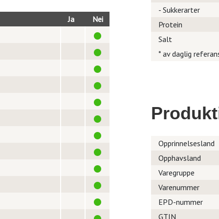
- Sukkerarter
Ja
Nei
Protein
Salt
* av daglig referan
Produkt
Opprinnelsesland
Opphavsland
Varegruppe
Varenummer
EPD-nummer
GTIN