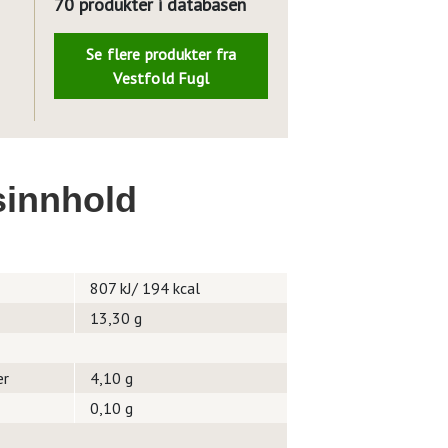
70 produkter i databasen
Se flere produkter fra
Vestfold Fugl
innhold
807 kJ/ 194 kcal
13,30 g
er
4,10 g
0,10 g