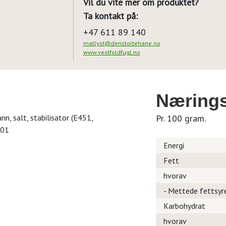
Vil du vite mer om produktet?
Ta kontakt på:
+47 611 89 140
matlyst@denstoltehane.no
www.vestfoldfugl.no
Nærings
ann, salt, stabilisator (E451,
Pr. 100 gram.
301
Energi
Fett
hvorav
- Mettede fettsyr
Karbohydrat
hvorav