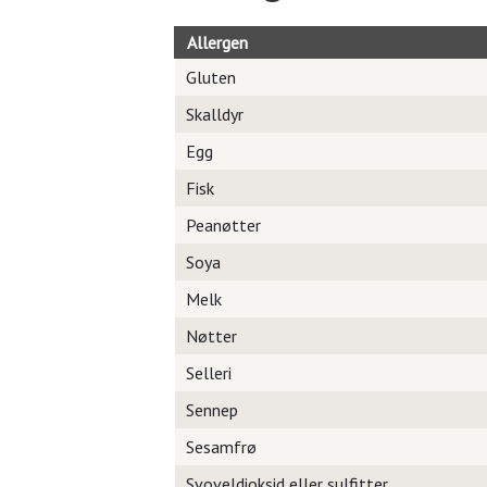
Allergen
Gluten
Skalldyr
Egg
Fisk
Peanøtter
Soya
Melk
Nøtter
Selleri
Sennep
Sesamfrø
Svoveldioksid eller sulfitter