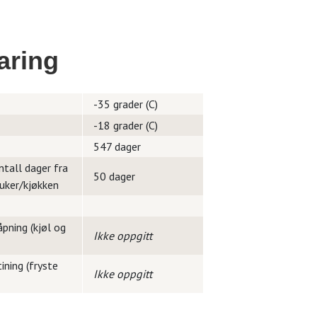
aring
-35 grader (C)
-18 grader (C)
547 dager
ntall dager fra
50 dager
ruker/kjøkken
pning (kjøl og
Ikke oppgitt
ining (fryste
Ikke oppgitt