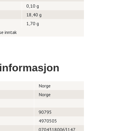
0,10 g
18,40 g
1,70 g
se inntak
informasjon
Norge
Norge
90795
4970505
07043180063147