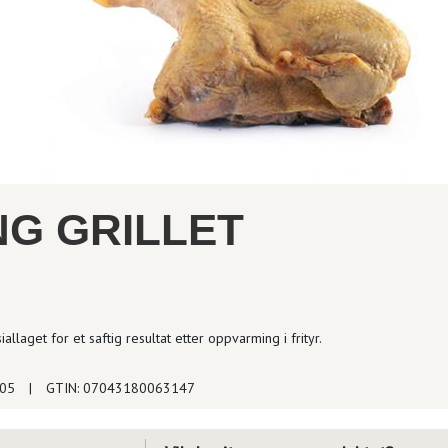
NG GRILLET
iallaget for et saftig resultat etter oppvarming i frityr.
505
|
GTIN: 07043180063147