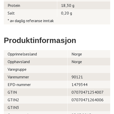
Protein
18,30 g
Salt
0,20 g
* av daglig referanse inntak
Produktinformasjon
Opprinnelsesland
Norge
Opphavsland
Norge
Varegruppe
Varenummer
90121
EPD-nummer
1479344
GTIN
07070471254007
GTIN2
07070471264006
GTIN3