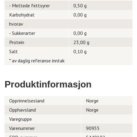
- Mettede fettsyrer
0,50 g
Karbohydrat
0,00 g
hvorav
- Sukkerarter
0,00 g
Protein
23,00 g
Salt
0,10 g
* av daglig referanse inntak
Produktinformasjon
Opprinnelsesland
Norge
Opphavsland
Norge
Varegruppe
Varenummer
90955