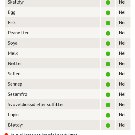
Skalldyr
Nei
Egg
Nei
Fisk
Nei
Peanøtter
Nei
Soya
Nei
Melk
Nei
Nøtter
Nei
Selleri
Nei
Sennep
Nei
Sesamfrø
Nei
Svoveldioksid eller sulfitter
Nei
Lupin
Nei
Bløtdyr
Nei