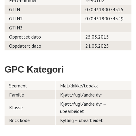
EPD-nummer
5440102
GTIN
07043180074525
GTIN2
07043180074549
GTIN3
Opprettet dato
25.03.2015
Oppdatert dato
21.05.2025
GPC Kategori
Segment
Mat/drikke/tobakk
Familie
Kjøtt/fugl/andre dyr
Kjøtt/fugl/andre dyr –
Klasse
ubearbeidet
Brick kode
Kylling – ubearbeidet