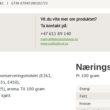
482
|
GTIN: 07043180102723
Vil du vite mer om produktet?
Ta kontakt på:
+47 611 89 140
matlyst@denstoltehane.no
www.vestfoldfugl.no
Nærings
t, konserveringsmiddel (E262,
Pr. 100 gram.
451, E450),
5), aroma. Til 100 gram
Energi
kjøtt.
Fett
hvorav