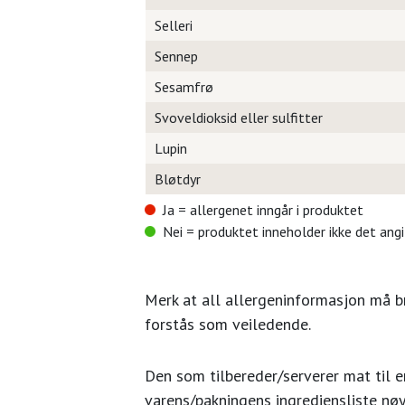
Selleri
Sennep
Sesamfrø
Svoveldioksid eller sulfitter
Lupin
Bløtdyr
Ja = allergenet inngår i produktet
Nei = produktet inneholder ikke det ang
Merk at all allergeninformasjon må 
forstås som veiledende.
Den som tilbereder/serverer mat til en
varens/pakningens ingrediensliste nøy