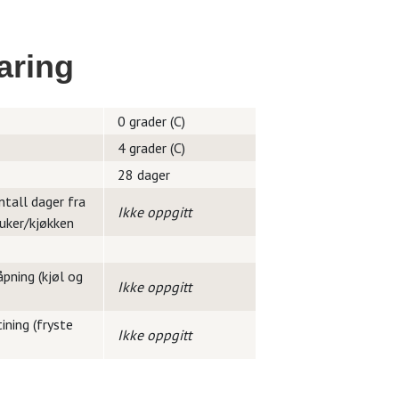
aring
0 grader (C)
4 grader (C)
28 dager
ntall dager fra
Ikke oppgitt
ruker/kjøkken
pning (kjøl og
Ikke oppgitt
ining (fryste
Ikke oppgitt