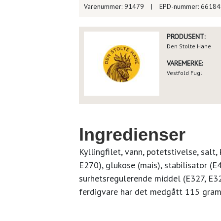
Varenummer: 91479
|
EPD-nummer: 6618
PRODUSENT:
Den Stolte Hane
VAREMERKE:
Vestfold Fugl
Ingredienser
Kyllingfilet, vann, potetstivelse, sal
E270), glukose (mais), stabilisator (E
surhetsregulerende middel (E327, E32
ferdigvare har det medgått 115 gram 