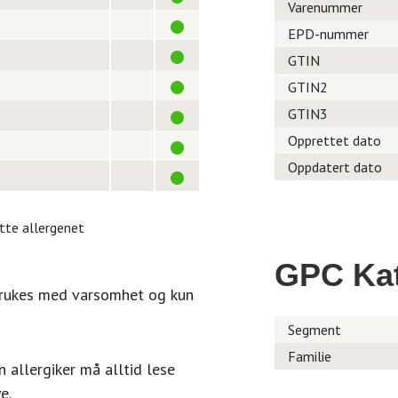
Varenummer
EPD-nummer
GTIN
GTIN2
GTIN3
Opprettet dato
Oppdatert dato
itte allergenet
GPC Kat
brukes med varsomhet og kun
Segment
Familie
 allergiker må alltid lese
e.