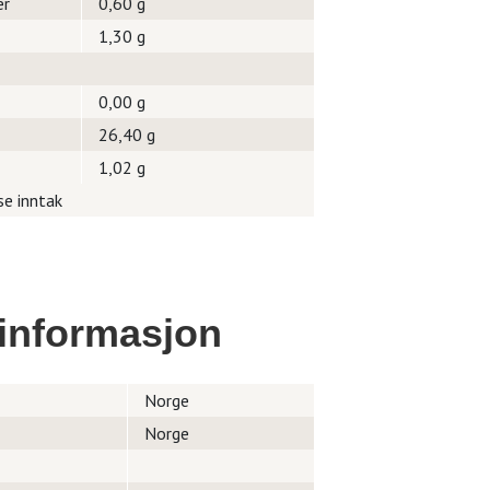
er
0,60 g
1,30 g
0,00 g
26,40 g
1,02 g
se inntak
informasjon
Norge
Norge