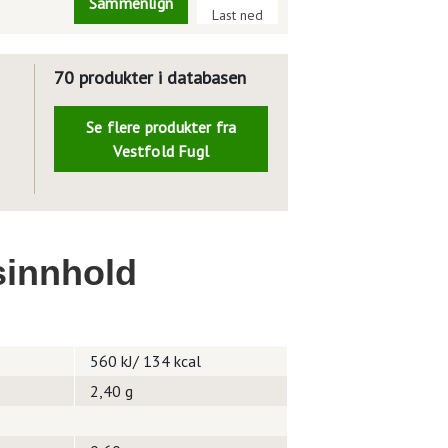
Sammenlign
Last ned
70 produkter i databasen
Se flere produkter fra
Vestfold Fugl
innhold
560 kJ/ 134 kcal
2,40 g