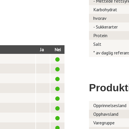
- Mettede fettsyr
Karbohydrat
hvorav
- Sukkerarter
Protein
Salt
Ja
Nei
* av daglig referan
Produkt
Opprinnelsesland
Opphavsland
Varegruppe