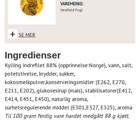
VAREMERKE:
Vestfold Fugl
+
SE MER
Ingredienser
Kylling indrefilet 88% (opprinnelse:Norge), vann, salt,
potetstivelse, krydder, sukker,
kokosmelkpulver,konserveringsmidler (E262, E270,
E211, E202), glukosesirup (mais), stabilisatorer(E412,
E414, E451, E450), naturlig aroma,
surhetsregulerende middel (E301,E327, E325), aroma
Til 100 gram ferdig vare hardet medgått 88 g kjøtt.