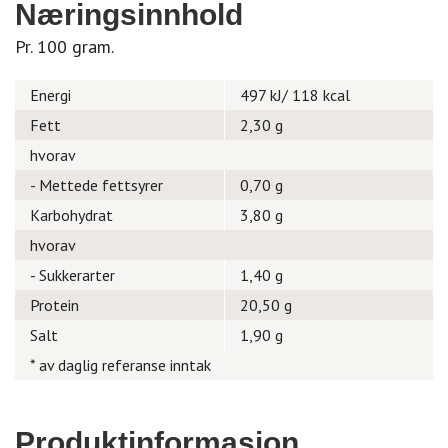
Næringsinnhold
Pr. 100 gram.
Energi
497 kJ/ 118 kcal
Fett
2,30 g
hvorav
- Mettede fettsyrer
0,70 g
Karbohydrat
3,80 g
hvorav
- Sukkerarter
1,40 g
Protein
20,50 g
Salt
1,90 g
* av daglig referanse inntak
Produktinformasjon