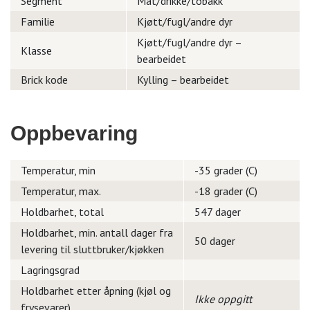
Segment
Mat/drikke/tobakk
Familie
Kjøtt/fugl/andre dyr
Kjøtt/fugl/andre dyr –
Klasse
bearbeidet
Brick kode
Kylling – bearbeidet
Oppbevaring
Temperatur, min
-35 grader (C)
Temperatur, max.
-18 grader (C)
Holdbarhet, total
547 dager
Holdbarhet, min. antall dager fra
50 dager
levering til sluttbruker/kjøkken
Lagringsgrad
Holdbarhet etter åpning (kjøl og
Ikke oppgitt
frysevarer)