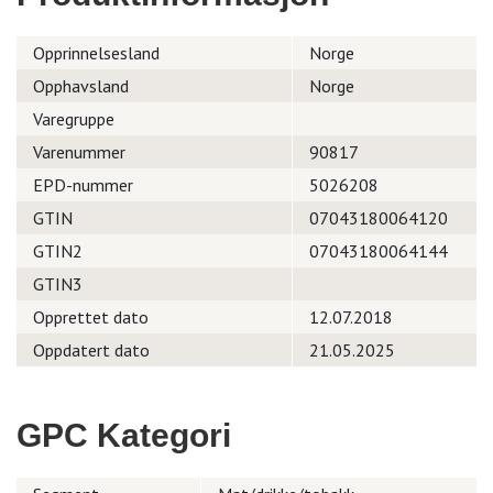
Opprinnelsesland
Norge
Opphavsland
Norge
Varegruppe
Varenummer
90817
EPD-nummer
5026208
GTIN
07043180064120
GTIN2
07043180064144
GTIN3
Opprettet dato
12.07.2018
Oppdatert dato
21.05.2025
GPC Kategori