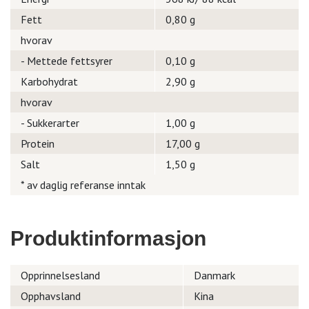
Fett
0,80 g
hvorav
- Mettede fettsyrer
0,10 g
Karbohydrat
2,90 g
hvorav
- Sukkerarter
1,00 g
Protein
17,00 g
Salt
1,50 g
* av daglig referanse inntak
Produktinformasjon
Opprinnelsesland
Danmark
Opphavsland
Kina