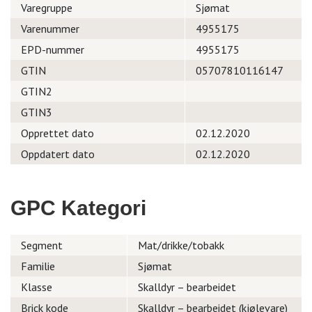
Varegruppe
Sjømat
Varenummer
4955175
EPD-nummer
4955175
GTIN
05707810116147
GTIN2
GTIN3
Opprettet dato
02.12.2020
Oppdatert dato
02.12.2020
GPC Kategori
Segment
Mat/drikke/tobakk
Familie
Sjømat
Klasse
Skalldyr – bearbeidet
Brick kode
Skalldyr – bearbeidet (kjølevare)