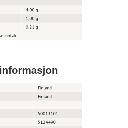
4,00 g
1,00 g
0,21 g
se inntak
informasjon
Finland
Finland
50013101
5124490