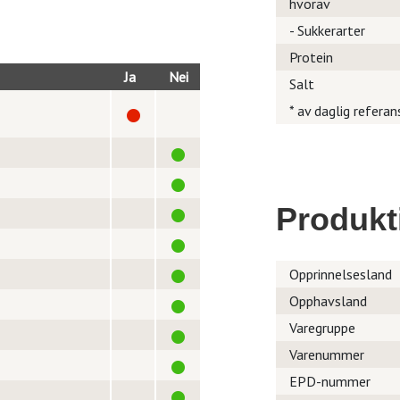
hvorav
- Sukkerarter
Protein
Ja
Nei
Salt
* av daglig referan
Produkt
Opprinnelsesland
Opphavsland
Varegruppe
Varenummer
EPD-nummer