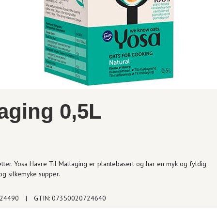
laging 0,5L
retter. Yosa Havre Til Matlaging er plantebasert og har en myk og fyldig
 og silkemyke supper.
124490
|
GTIN: 07350020724640