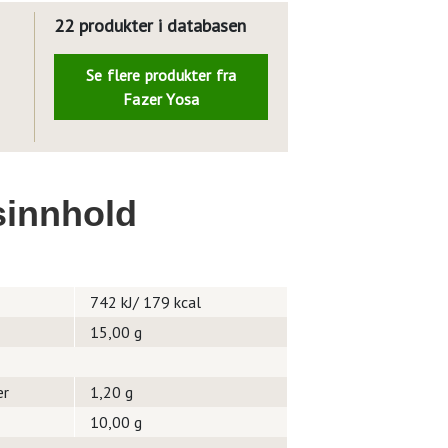
22 produkter i databasen
Se flere produkter fra
Fazer Yosa
innhold
742 kJ/ 179 kcal
15,00 g
er
1,20 g
10,00 g