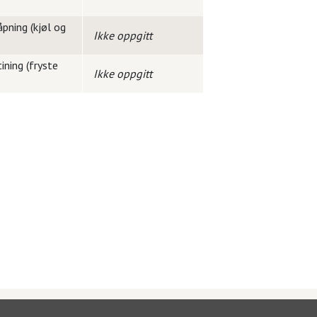
pning (kjøl og
Ikke oppgitt
ining (fryste
Ikke oppgitt