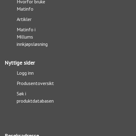
Hvorfor bruke
Matinfo
Artikler
Matinfo i
Millums
innkjøpsløsning
Nyttige sider
Logg inn
Produsentoversikt
Søk i
produktdatabasen
Besøksadresse