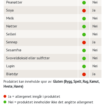
Peanøtter
Nei
Soya
Ja
Melk
Nei
Nøtter
Nei
Selleri
Nei
Sennep
Ja
Sesamfrø
Nei
Svoveldioksid eller sulfitter
Nei
Lupin
Nei
Bløtdyr
Ja
Produktet kan inneholde spor av:
Gluten (Bygg, Spelt, Rug, Kamut,
Hvete, Havre)
Ja = allergenet inngår i produktet
Nei = produktet inneholder ikke det angitte allergenet