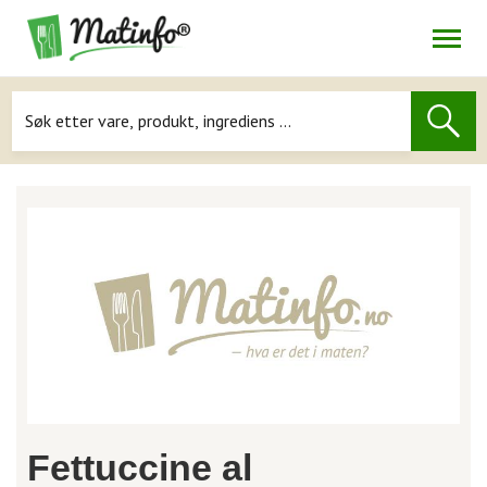
Åpne
Navigasjon
Fettuccine al