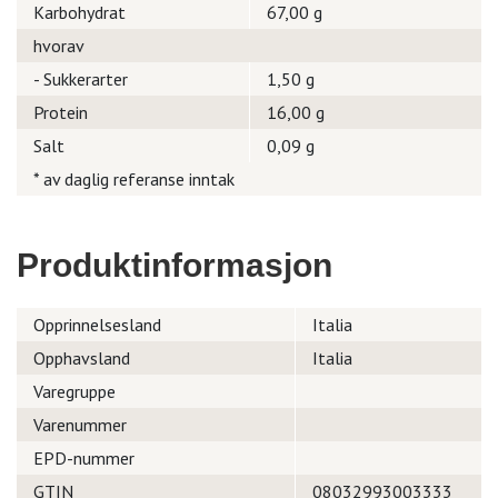
Karbohydrat
67,00 g
hvorav
- Sukkerarter
1,50 g
Protein
16,00 g
Salt
0,09 g
* av daglig referanse inntak
Produktinformasjon
Opprinnelsesland
Italia
Opphavsland
Italia
Varegruppe
Varenummer
EPD-nummer
GTIN
08032993003333