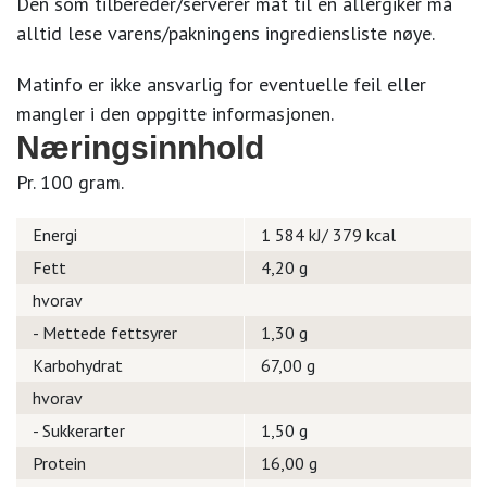
Den som tilbereder/serverer mat til en allergiker må
alltid lese varens/pakningens ingrediensliste nøye.
Matinfo er ikke ansvarlig for eventuelle feil eller
mangler i den oppgitte informasjonen.
Næringsinnhold
Pr. 100 gram.
Energi
1 584 kJ/ 379 kcal
Fett
4,20 g
hvorav
- Mettede fettsyrer
1,30 g
Karbohydrat
67,00 g
hvorav
- Sukkerarter
1,50 g
Protein
16,00 g