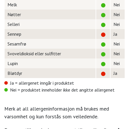
Melk
Nei
Nøtter
Nei
Selleri
Nei
Sennep
Ja
Sesamfrø
Nei
Svoveldioksid eller sulfitter
Nei
Lupin
Nei
Bløtdyr
Ja
Ja = allergenet inngår i produktet
Nei = produktet inneholder ikke det angitte allergenet
Merk at all allergeninformasjon må brukes med
varsomhet og kun forstås som veiledende.