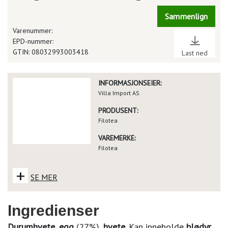
Sammenlign
Varenummer:
EPD-nummer:
GTIN: 08032993003418
Last ned
INFORMASJONSEIER:
Villa Import AS
PRODUSENT:
Filotea
VAREMERKE:
Filotea
+
SE MER
Ingredienser
Durumhvete
,
egg
(27%),
hvete
. Kan inneholde
blødyr
,