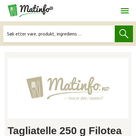
Åpne
Navigasjon
Tagliatelle 250 g Filotea