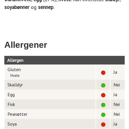
soyabønner
og
sennep
.
Allergener
Allergen
Gluten
Ja
Hvete
Skalldyr
Nei
Egg
Ja
Fisk
Nei
Peanøtter
Nei
Soya
Ja