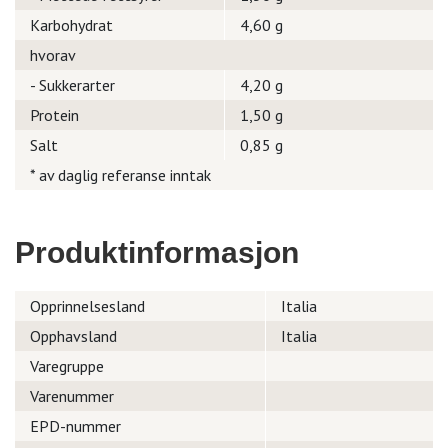
Karbohydrat
4,60 g
hvorav
- Sukkerarter
4,20 g
Protein
1,50 g
Salt
0,85 g
* av daglig referanse inntak
Produktinformasjon
Opprinnelsesland
Italia
Opphavsland
Italia
Varegruppe
Varenummer
EPD-nummer