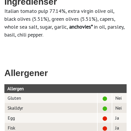
Ingredienser
Italian tomato pulp 77.14%, extra virgin olive oil,
black olives (5.51%), green olives (5.51%), capers,
whole sea salt, sugar, garlic,
anchovies*
in oil,
parsley,
basil, chili pepper.
Allergener
Allergen
Gluten
Nei
Skalldyr
Nei
Egg
Ja
Fisk
Ja