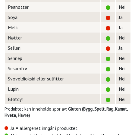
Peanøtter
Nei
Soya
Ja
Melk
Ja
Nøtter
Nei
Selleri
Ja
Sennep
Nei
Sesamfrø
Nei
Svoveldioksid eller sulfitter
Nei
Lupin
Nei
Bløtdyr
Nei
Produktet kan inneholde spor av:
Gluten (Bygg, Spelt, Rug, Kamut,
Hvete, Havre)
Ja = allergenet inngår i produktet