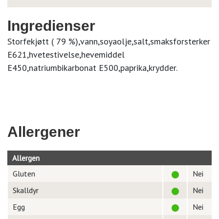
Ingredienser
Storfekjøtt ( 79 %),vann,soyaolje,salt,smaksforsterker
E621,hvetestivelse,hevemiddel
E450,natriumbikarbonat E500,paprika,krydder.
Allergener
Allergen
Gluten
Nei
Skalldyr
Nei
Egg
Nei