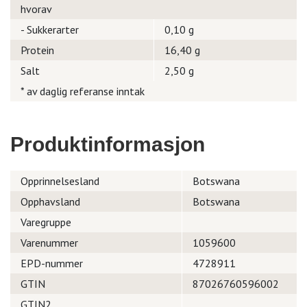
hvorav
- Sukkerarter
0,10 g
Protein
16,40 g
Salt
2,50 g
* av daglig referanse inntak
Produktinformasjon
Opprinnelsesland
Botswana
Opphavsland
Botswana
Varegruppe
Varenummer
1059600
EPD-nummer
4728911
GTIN
87026760596002
GTIN2