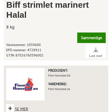
Biff strimlet marinert
Halal
8 kg
Sammenlign
Varenummer: 1059600
EPD-nummer: 4728911
GTIN: 87026760596002
Last ned
PRODUSENT:
Finn Hunstad AS
VAREMERKE:
Finn Hunstad as
+
SE MER