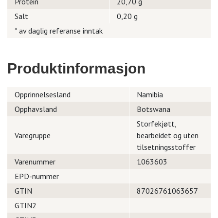
Protein
20,70 g
Salt
0,20 g
* av daglig referanse inntak
Produktinformasjon
Opprinnelsesland
Namibia
Opphavsland
Botswana
Storfekjøtt,
Varegruppe
bearbeidet og uten
tilsetningsstoffer
Varenummer
1063603
EPD-nummer
GTIN
87026761063657
GTIN2