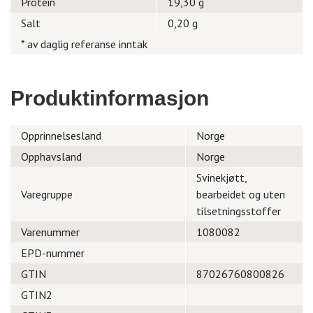
Protein
19,30 g
Salt
0,20 g
* av daglig referanse inntak
Produktinformasjon
Opprinnelsesland
Norge
Opphavsland
Norge
Svinekjøtt,
Varegruppe
bearbeidet og uten
tilsetningsstoffer
Varenummer
1080082
EPD-nummer
GTIN
87026760800826
GTIN2