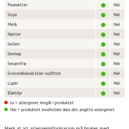
Peanøtter
Nei
Soya
Nei
Melk
Nei
Nøtter
Nei
Selleri
Nei
Sennep
Nei
Sesamfrø
Nei
Svoveldioksid eller sulfitter
Nei
Lupin
Nei
Bløtdyr
Nei
Ja = allergenet inngår i produktet
Nei = produktet inneholder ikke det angitte allergenet
Merk at all allergeninformasjon må brukes med