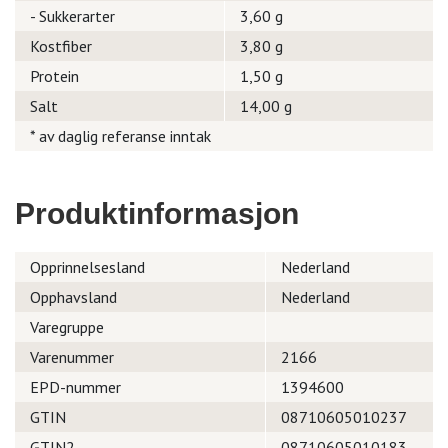
- Sukkerarter
3,60 g
Kostfiber
3,80 g
Protein
1,50 g
Salt
14,00 g
* av daglig referanse inntak
Produktinformasjon
Opprinnelsesland
Nederland
Opphavsland
Nederland
Varegruppe
Varenummer
2166
EPD-nummer
1394600
GTIN
08710605010237
GTIN2
08710605010183