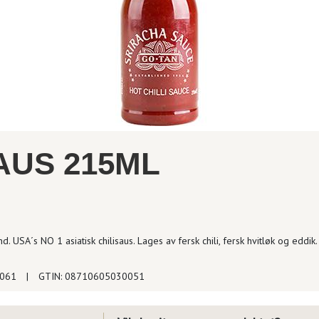
AUS 215ML
d. USA´s NO 1 asiatisk chilisaus. Lages av fersk chili, fersk hvitløk og eddik.
3061
|
GTIN: 08710605030051