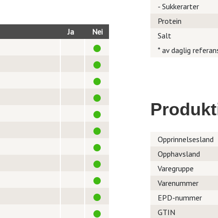
- Sukkerarter
Protein
Ja
Nei
Salt
* av daglig referan
Produkt
Opprinnelsesland
Opphavsland
Varegruppe
Varenummer
EPD-nummer
GTIN