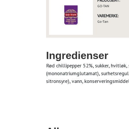
PRODUSENT:
GO-TAN
VAREMERKE:
Go-Tan
Ingredienser
Rød chillipepper 52%, sukker, hvitløk,
(mononatriumglutamat), surhetsregule
sitronsyre), vann, konserveringsmidde