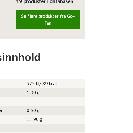
19 produkter i databasen
Se flere produkter fra Go-
Tan
innhold
375 kJ/ 89 kcal
1,00 g
er
0,30 g
15,90 g