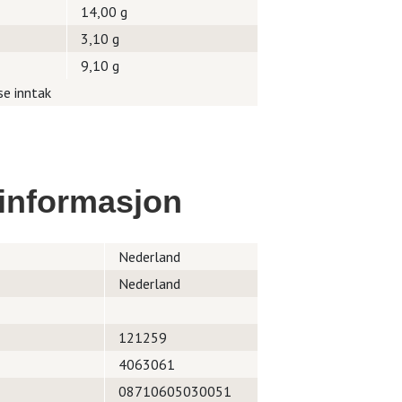
14,00 g
3,10 g
9,10 g
se inntak
informasjon
Nederland
Nederland
121259
4063061
08710605030051