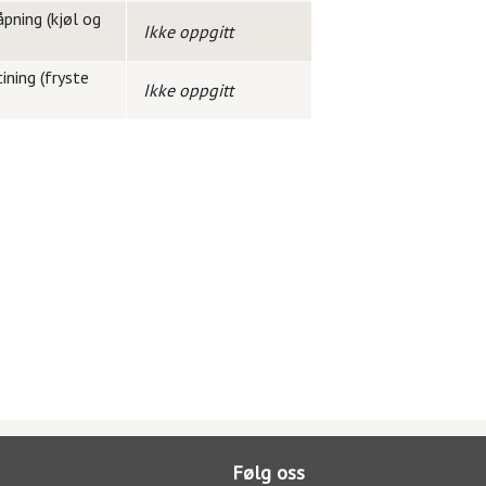
pning (kjøl og
Ikke oppgitt
ining (fryste
Ikke oppgitt
Følg oss