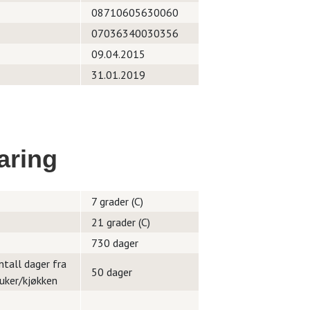
08710605630060
07036340030356
09.04.2015
31.01.2019
aring
7 grader (C)
21 grader (C)
730 dager
ntall dager fra
50 dager
ruker/kjøkken