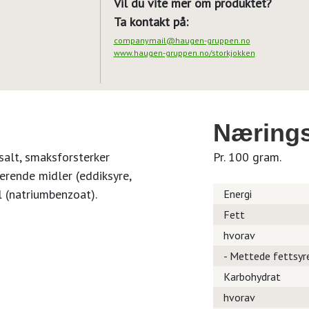
Vil du vite mer om produktet?
Ta kontakt på:
companymail@haugen-gruppen.no
www.haugen-gruppen.no/storkjokken
Nærings
 salt, smaksforsterker
Pr. 100 gram.
rende midler (eddiksyre,
l (natriumbenzoat).
Energi
Fett
hvorav
- Mettede fettsyr
Karbohydrat
hvorav