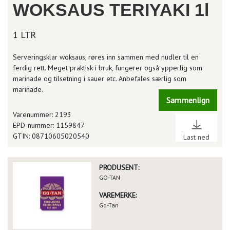
WOKSAUS TERIYAKI 1l
1 LTR
Serveringsklar woksaus, røres inn sammen med nudler til en
ferdig rett. Meget praktisk i bruk, fungerer også ypperlig som
marinade og tilsetning i sauer etc. Anbefales særlig som
marinade.
Sammenlign
Varenummer: 2193
EPD-nummer: 1159847
GTIN: 08710605020540
Last ned
PRODUSENT:
GO-TAN
VAREMERKE:
Go-Tan