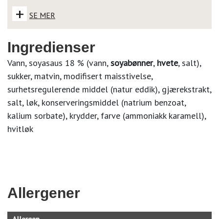
+
SE MER
Ingredienser
Vann, soyasaus 18 % (vann,
soyabønner
,
hvete
, salt),
sukker, matvin, modifisert maisstivelse,
surhetsregulerende middel (natur eddik), gjærekstrakt,
salt, løk, konserveringsmiddel (natrium benzoat,
kalium sorbate), krydder, farve (ammoniakk karamell),
hvitløk
Allergener