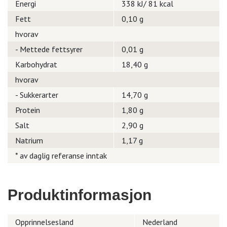
Energi
338 kJ/ 81 kcal
Fett
0,10 g
hvorav
- Mettede fettsyrer
0,01 g
Karbohydrat
18,40 g
hvorav
- Sukkerarter
14,70 g
Protein
1,80 g
Salt
2,90 g
Natrium
1,17 g
* av daglig referanse inntak
Produktinformasjon
Opprinnelsesland
Nederland