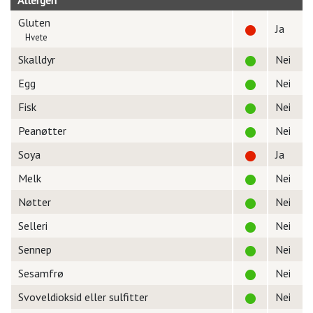
Allergen
Gluten
Ja
Hvete
Skalldyr
Nei
Egg
Nei
Fisk
Nei
Peanøtter
Nei
Soya
Ja
Melk
Nei
Nøtter
Nei
Selleri
Nei
Sennep
Nei
Sesamfrø
Nei
Svoveldioksid eller sulfitter
Nei