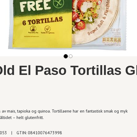
ld El Paso Tortillas G
s av mais, tapioka og quinoa. Tortillaene har en fantastisk smak og myk
tidet – helt glutenfritt.
7053
|
GTIN: 08410076473998