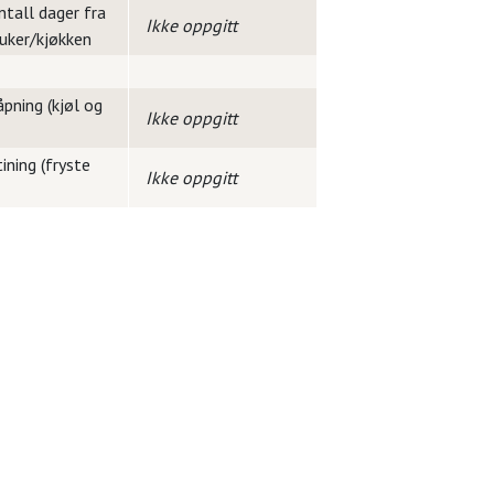
ntall dager fra
Ikke oppgitt
ruker/kjøkken
pning (kjøl og
Ikke oppgitt
ining (fryste
Ikke oppgitt