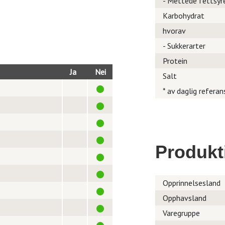
- Mettede fettsyr
Karbohydrat
hvorav
- Sukkerarter
Protein
Ja
Nei
Salt
* av daglig referan
Produkt
Opprinnelsesland
Opphavsland
Varegruppe