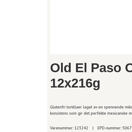
Old El Paso O
12x216g
Glutenfri tortillaer laget av en spennende mik
konsistens som gir det perfekte mexicanske mål
Varenummer: 123242
|
EPD-nummer: 506