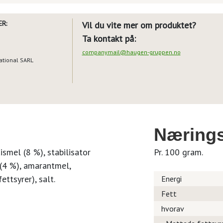
R:
Vil du vite mer om produktet?
Ta kontakt på:
companymail@haugen-gruppen.no
national SARL
Nærings
ismel (8 %), stabilisator
Pr. 100 gram.
(4 %), amarantmel,
ttsyrer), salt.
Energi
Fett
hvorav