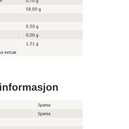
er
0,70 g
58,00 g
0,30 g
0,00 g
1,31 g
se inntak
informasjon
Spania
Spania