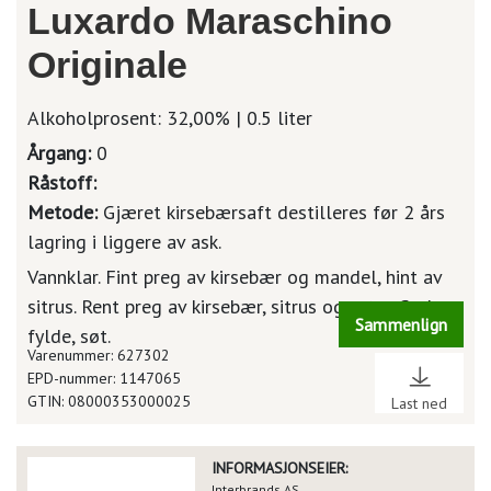
Luxardo Maraschino
Originale
Alkoholprosent: 32,00% | 0.5 liter
Årgang:
0
Råstoff:
Metode:
Gjæret kirsebærsaft destilleres før 2 års
lagring i liggere av ask.
Vannklar. Fint preg av kirsebær og mandel, hint av
sitrus. Rent preg av kirsebær, sitrus og urter. God
Sammenlign
fylde, søt.
Varenummer: 627302
EPD-nummer: 1147065
GTIN: 08000353000025
Last ned
INFORMASJONSEIER:
Interbrands AS