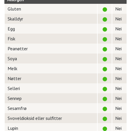
Gluten
Nei
Skalldyr
Nei
Egg
Nei
Fisk
Nei
Peanøtter
Nei
Soya
Nei
Melk
Nei
Nøtter
Nei
Selleri
Nei
Sennep
Nei
Sesamfrø
Nei
Svoveldioksid eller sulfitter
Nei
Lupin
Nei