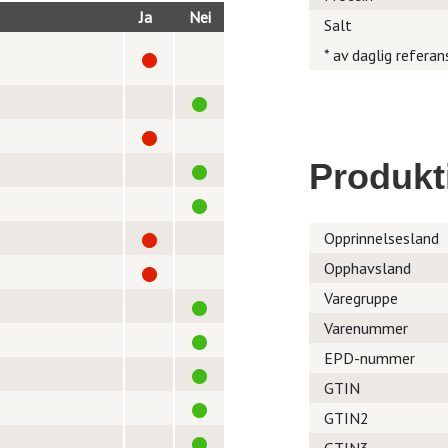
Ja
Nei
Salt
* av daglig referan
Produkt
Opprinnelsesland
Opphavsland
Varegruppe
Varenummer
EPD-nummer
GTIN
GTIN2