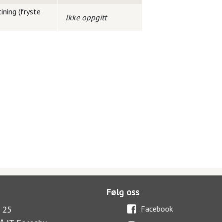
ining (fryste
Ikke oppgitt
Følg oss
 25
Facebook