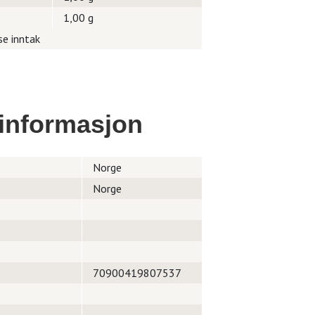
1,00 g
se inntak
informasjon
Norge
Norge
70900419807537