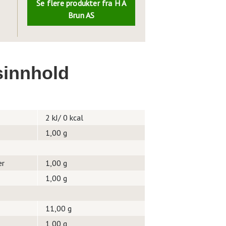
Se flere produkter fra H A
Brun AS
innhold
2 kJ/ 0 kcal
1,00 g
er
1,00 g
1,00 g
11,00 g
1,00 g