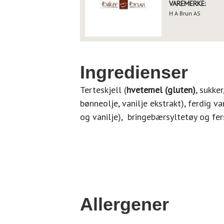
VAREMERKE:
H A Brun AS
Ingredienser
Terteskjell (
hvetemel (gluten)
, sukker
bønneolje, vanilje ekstrakt), ferdig va
og vanilje), bringebærsyltetøy og fe
Allergener