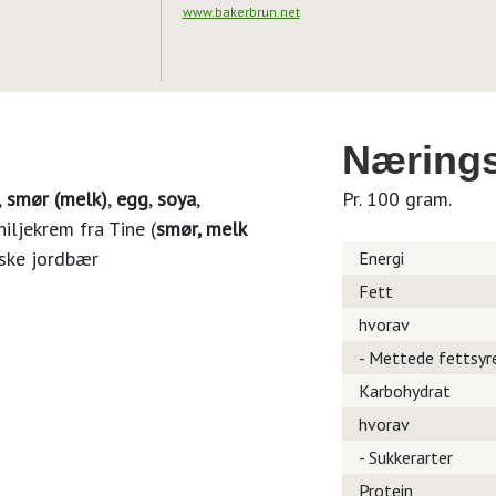
www.bakerbrun.net
Nærings
,
smør (melk)
,
egg
,
soya
,
Pr. 100 gram.
niljekrem fra Tine (
smør, melk
rske jordbær
Energi
Fett
hvorav
- Mettede fettsyr
Karbohydrat
hvorav
- Sukkerarter
Protein