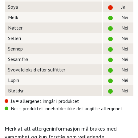
Soya
Ja
Melk
Nei
Nøtter
Nei
Selleri
Nei
Sennep
Nei
Sesamfrø
Nei
Svoveldioksid eller sulfitter
Nei
Lupin
Nei
Bløtdyr
Nei
Ja = allergenet inngår i produktet
Nei = produktet inneholder ikke det angitte allergenet
Merk at all allergeninformasjon må brukes med
varsomhet og kun forstås som veiledende.