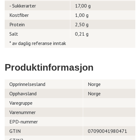
- Sukkerarter
17,00 g
Kostfiber
1,00 g
Protein
2,50 g
Salt
0,21 g
* av daglig referanse inntak
Produktinformasjon
Opprinnelsesland
Norge
Opphavsland
Norge
Varegruppe
Varenummer
EPD-nummer
GTIN
07090041980471