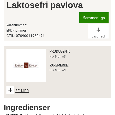
Laktosefri pavlova
Sammenlign
Varenummer:
EPD-nummer:
GTIN: 07090041980471
Last ned
PRODUSENT:
H A Brun AS
VAREMERKE:
H A Brun AS
+
SE MER
Ingredienser