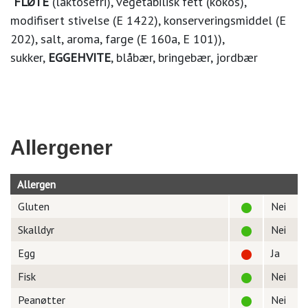
FLØTE
(laktosefri)
,
vegetabilisk fett (kokos),
modifisert stivelse (E 1422), konserveringsmiddel (E
202), salt, aroma, farge (E 160a, E 101)),
sukker,
EGGEHVITE
, blåbær, bringebær, jordbær
Allergener
Allergen
Gluten
Nei
Skalldyr
Nei
Egg
Ja
Fisk
Nei
Peanøtter
Nei