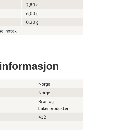
2,80 g
6,00 g
0,20 g
se inntak
informasjon
Norge
Norge
Brød og
bakeriprodukter
412