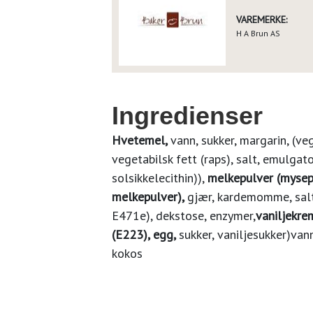
VAREMERKE:
H A Brun AS
Ingredienser
Hvetemel,
vann, sukker, margarin, (veg
vegetabilsk fett (raps), salt, emulgat
solsikkelecithin)),
melkepulver (mysepu
melkepulver),
gjær, kardemomme, sal
E471e), dekstose, enzymer,
vaniljekre
(E223), egg,
sukker, vaniljesukker)vann
kokos