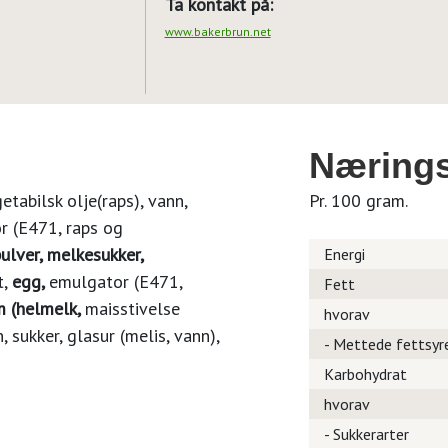
Ta kontakt på:
www.bakerbrun.net
Nærings
etabilsk olje(raps), vann,
Pr. 100 gram.
or (E471, raps og
lver, melkesukker,
Energi
t,
egg,
emulgator (E471,
Fett
m (helmelk,
maisstivelse
hvorav
, sukker, glasur (melis, vann),
- Mettede fettsyr
Karbohydrat
hvorav
- Sukkerarter