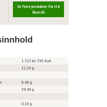
Se flere produkter fra H A
Brun AS
innhold
1 222 kJ/ 291 kcal
12,20 g
er
6,40 g
39,40 g
0,10 g