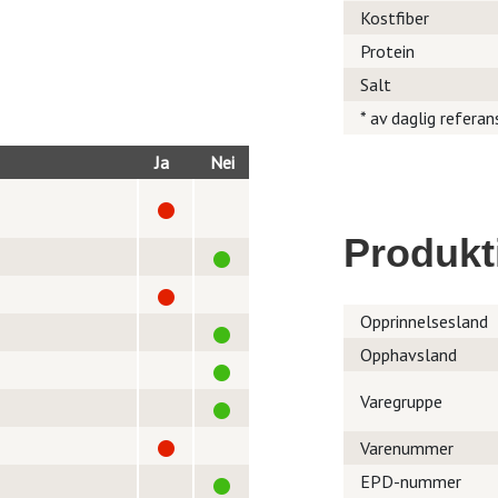
Kostfiber
Protein
Salt
* av daglig referan
Ja
Nei
Produkt
Opprinnelsesland
Opphavsland
Varegruppe
Varenummer
EPD-nummer