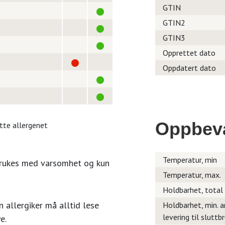
GTIN
GTIN2
GTIN3
Opprettet dato
Oppdatert dato
Oppbev
itte allergenet
Temperatur, min
brukes med varsomhet og kun
Temperatur, max.
Holdbarhet, total
 allergiker må alltid lese
Holdbarhet, min. a
levering til sluttb
e.