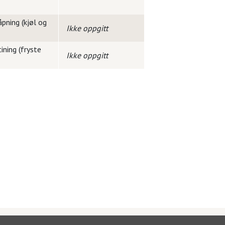
pning (kjøl og
Ikke oppgitt
ining (fryste
Ikke oppgitt