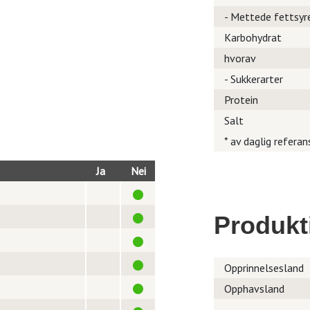
- Mettede fettsyr
Karbohydrat
hvorav
- Sukkerarter
Protein
Salt
* av daglig referan
Ja
Nei
Produkt
Opprinnelsesland
Opphavsland