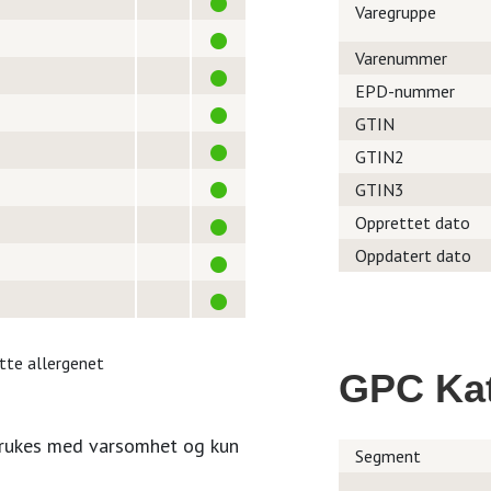
Varegruppe
Varenummer
EPD-nummer
GTIN
GTIN2
GTIN3
Opprettet dato
Oppdatert dato
itte allergenet
GPC Kat
brukes med varsomhet og kun
Segment