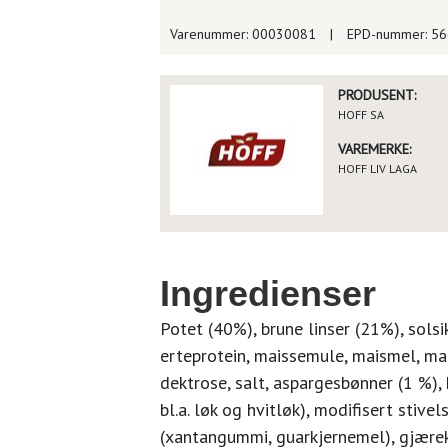
Varenummer: 00030081
|
EPD-nummer: 5
PRODUSENT:
HOFF SA
VAREMERKE:
HOFF LIV LAGA
Ingredienser
Potet (40%), brune linser (21%), solsi
erteprotein, maissemule, maismel, mai
dektrose, salt, aspargesbønner (1 %),
bl.a. løk og hvitløk), modifisert stive
(xantangummi, guarkjernemel), gjæreks