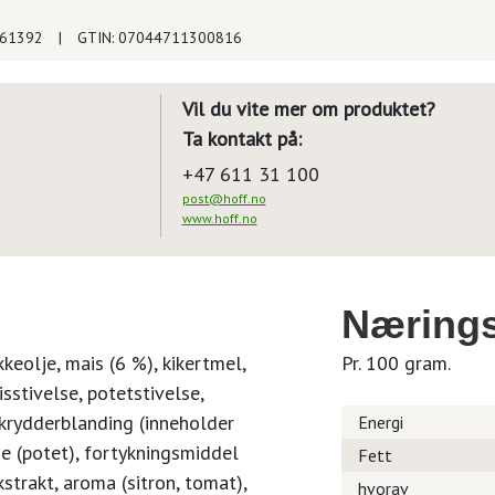
661392
|
GTIN: 07044711300816
Vil du vite mer om produktet?
Ta kontakt på:
+47 611 31 100
post@hoff.no
www.hoff.no
Nærings
kkeolje, mais (6 %), kikertmel,
Pr. 100 gram.
sstivelse, potetstivelse,
 krydderblanding (inneholder
Energi
lse (potet), fortykningsmiddel
Fett
trakt, aroma (sitron, tomat),
hvorav