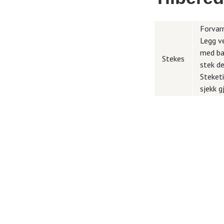
Forvarm
Legg v
med bak
Stekes
stek de
Steketi
sjekk g