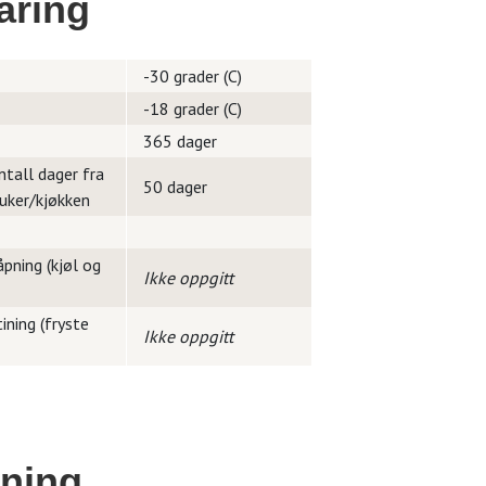
aring
-30 grader (C)
-18 grader (C)
365 dager
ntall dager fra
50 dager
ruker/kjøkken
pning (kjøl og
Ikke oppgitt
ining (fryste
Ikke oppgitt
dning