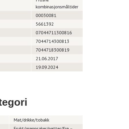
kombinasjonsmåltider
00030081
5661392
07044711300816
7044714300813
7044718300819
21.06.2017
19.09.2024
egori
Mat/drikke/tobakk
Frukt/grønnsaker/nøtter/frø –