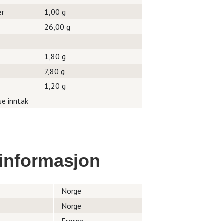
er
1,00 g
26,00 g
1,80 g
7,80 g
1,20 g
se inntak
informasjon
Norge
Norge
Frosne