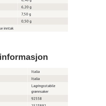
6,20 g
7,50 g
0,50 g
se inntak
informasjon
Italia
Italia
Lagringsstabile
grønnsaker
92558
2523892