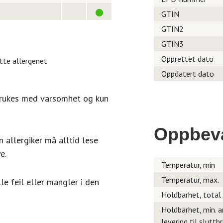
GTIN
GTIN2
GTIN3
Opprettet dato
itte allergenet
Oppdatert dato
brukes med varsomhet og kun
Oppbev
 allergiker må alltid lese
e.
Temperatur, min
Temperatur, max.
le feil eller mangler i den
Holdbarhet, total
Holdbarhet, min. a
levering til sluttb