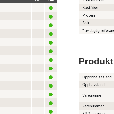
Kostfiber
Protein
Salt
* av daglig referan
Produkt
Opprinnelsesland
Opphavsland
Varegruppe
Varenummer
EPD-nummer