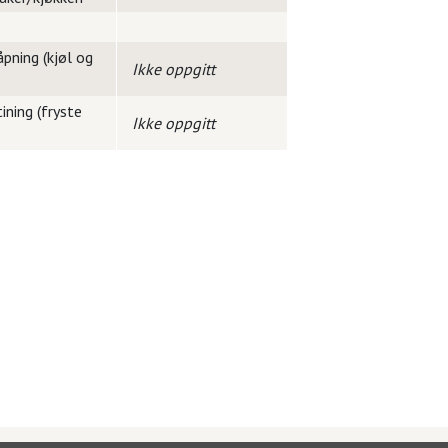
pning (kjøl og
Ikke oppgitt
ining (fryste
Ikke oppgitt