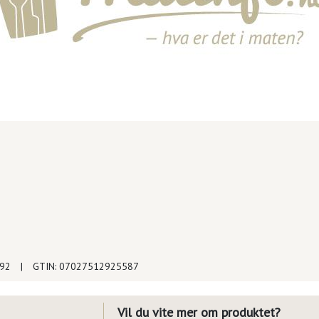
892
|
GTIN: 07027512925587
Vil du vite mer om produktet?