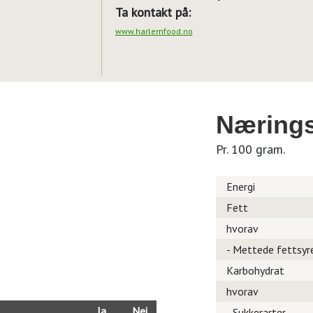
Ta kontakt på:
www.harlemfood.no
Nærings
Pr. 100 gram.
Energi
Fett
hvorav
- Mettede fettsyr
Karbohydrat
hvorav
Ja
Nei
- Sukkerarter