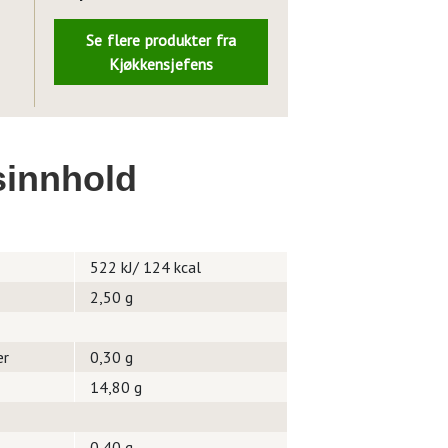
Se flere produkter fra
Kjøkkensjefens
innhold
522 kJ/ 124 kcal
2,50 g
er
0,30 g
14,80 g
0,40 g