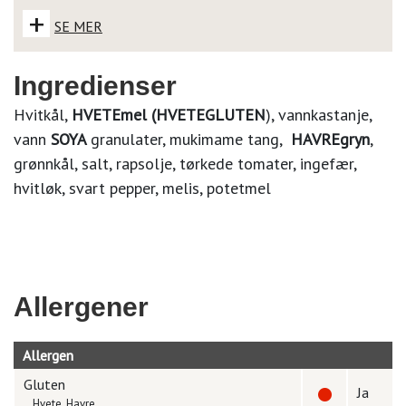
+
SE MER
Ingredienser
Hvitkål,
HVETEmel (HVETEGLUTEN
), vannkastanje,
vann
SOYA
granulater, mukimame tang,
HAVREgryn
,
grønnkål, salt, rapsolje, tørkede tomater, ingefær,
hvitløk, svart pepper, melis, potetmel
Allergener
Allergen
Gluten
Ja
Hvete, Havre