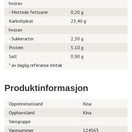
hvorav
- Mettede fettsyrer
0,20 g
Karbohydrat
23,40 g
hvorav
- Sukkerarter
2,30 g
Protein
5,10 g
Salt
0,90 g
* av daglig referanse inntak
Produktinformasjon
Opprinnelsesland
Kina
Opphavsland
Kina
Varegruppe
Varenummer
124563