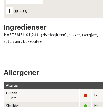
+
SE MER
Ingredienser
HVETEMEL
61,24% (
Hvetegluten
), sukker, tørrgjær,
salt, vann, bakepulver
Allergener
Allergen
Gluten
Ja
Hvete
Skalldyr
Nei