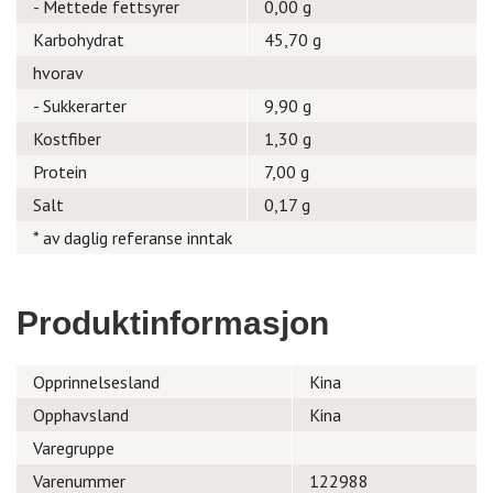
- Mettede fettsyrer
0,00 g
Karbohydrat
45,70 g
hvorav
- Sukkerarter
9,90 g
Kostfiber
1,30 g
Protein
7,00 g
Salt
0,17 g
* av daglig referanse inntak
Produktinformasjon
Opprinnelsesland
Kina
Opphavsland
Kina
Varegruppe
Varenummer
122988