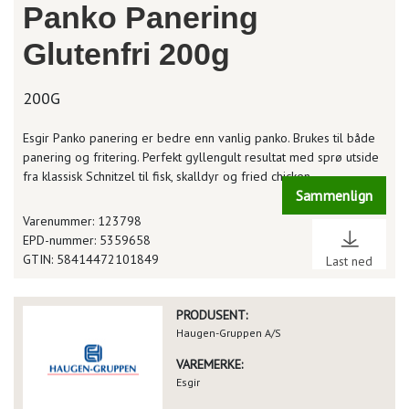
Panko Panering
Glutenfri 200g
200G
Esgir Panko panering er bedre enn vanlig panko. Brukes til både
panering og fritering. Perfekt gyllengult resultat med sprø utside
fra klassisk Schnitzel til fisk, skalldyr og fried chicken.
Sammenlign
Varenummer: 123798
EPD-nummer: 5359658
GTIN: 58414472101849
Last ned
PRODUSENT:
Haugen-Gruppen A/S
VAREMERKE:
Esgir