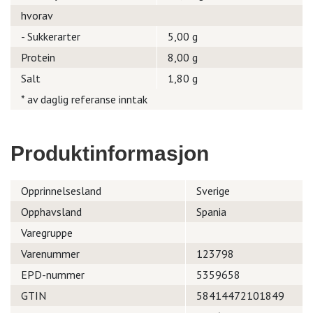
hvorav
- Sukkerarter
5,00 g
Protein
8,00 g
Salt
1,80 g
* av daglig referanse inntak
Produktinformasjon
Opprinnelsesland
Sverige
Opphavsland
Spania
Varegruppe
Varenummer
123798
EPD-nummer
5359658
GTIN
58414472101849