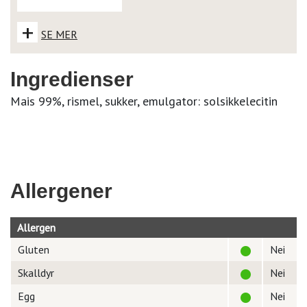
+
SE MER
Ingredienser
Mais 99%, rismel, sukker, emulgator: solsikkelecitin
Allergener
Allergen
Gluten
Nei
Skalldyr
Nei
Egg
Nei