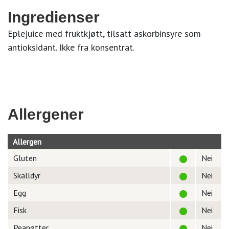
Ingredienser
Eplejuice med fruktkjøtt, tilsatt askorbinsyre som
antioksidant. Ikke fra konsentrat.
Allergener
Allergen
Gluten
Nei
Skalldyr
Nei
Egg
Nei
Fisk
Nei
Peanøtter
Nei