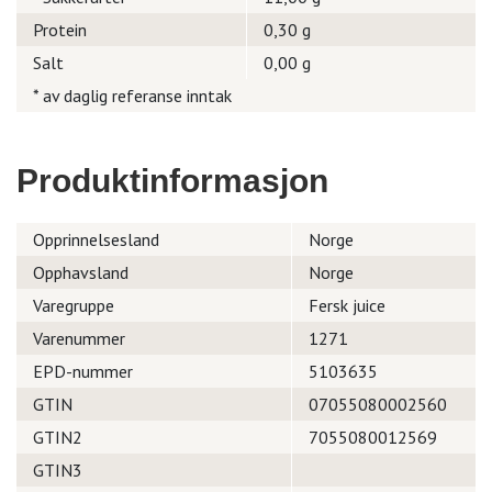
Protein
0,30 g
Salt
0,00 g
* av daglig referanse inntak
Produktinformasjon
Opprinnelsesland
Norge
Opphavsland
Norge
Varegruppe
Fersk juice
Varenummer
1271
EPD-nummer
5103635
GTIN
07055080002560
GTIN2
7055080012569
GTIN3