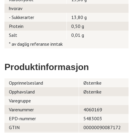
hvorav
- Sukkerarter
13,80 g
Protein
0,50 g
Salt
0,01 g
* av daglig referanse inntak
Produktinformasjon
Opprinnelsesland
Østerrike
Opphavsland
Østerrike
Varegruppe
Varenummer
4060169
EPD-nummer
5483003
GTIN
00000090087172