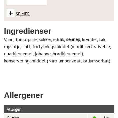
+
SE MER
Ingredienser
Vann, tomatpure, sukker, eddik,
sennep
, krydder, løk,
rapsolje, salt, fortykningsmiddel (modifisert stivelse,
guarkjernemel, johannesbrødkjernemel),
konserveringsmiddel (Natriumbenzoat, kaliumsorbat)
Allergener
Allergen
Gluten
Nei