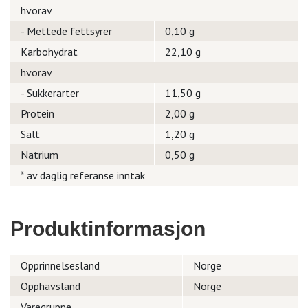
hvorav
- Mettede fettsyrer
0,10 g
Karbohydrat
22,10 g
hvorav
- Sukkerarter
11,50 g
Protein
2,00 g
Salt
1,20 g
Natrium
0,50 g
* av daglig referanse inntak
Produktinformasjon
Opprinnelsesland
Norge
Opphavsland
Norge
Varegruppe