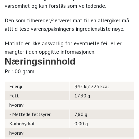
varsomhet og kun forstås som veiledende.
Den som tilbereder/serverer mat til en allergiker må
alltid lese varens/pakningens ingrediensliste nøye.
Matinfo er ikke ansvarlig for eventuelle feil eller
mangler i den oppgitte informasjonen.
Næringsinnhold
Pr. 100 gram.
Energi
942 kJ/ 225 kcal
Fett
17,30 g
hvorav
- Mettede fettsyrer
7,80 g
Karbohydrat
0,00 g
hvorav