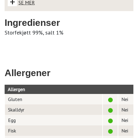
+
SE MER
Ingredienser
Storfekjøtt 99%, salt 1%
Allergener
Allergen
Gluten
Nei
Skalldyr
Nei
Egg
Nei
Fisk
Nei