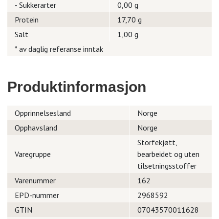
- Sukkerarter
0,00 g
Protein
17,70 g
Salt
1,00 g
* av daglig referanse inntak
Produktinformasjon
Opprinnelsesland
Norge
Opphavsland
Norge
Storfekjøtt,
Varegruppe
bearbeidet og uten
tilsetningsstoffer
Varenummer
162
EPD-nummer
2968592
GTIN
07043570011628