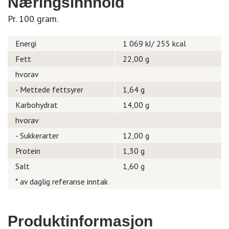
Næringsinnhold
Pr. 100 gram.
Energi
1 069 kJ/ 255 kcal
Fett
22,00 g
hvorav
- Mettede fettsyrer
1,64 g
Karbohydrat
14,00 g
hvorav
- Sukkerarter
12,00 g
Protein
1,30 g
Salt
1,60 g
* av daglig referanse inntak
Produktinformasjon