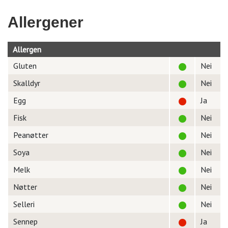
Allergener
Allergen
Gluten
Nei
Skalldyr
Nei
Egg
Ja
Fisk
Nei
Peanøtter
Nei
Soya
Nei
Melk
Nei
Nøtter
Nei
Selleri
Nei
Sennep
Ja