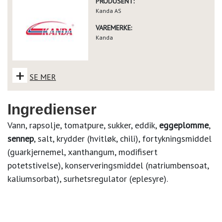
PRODUSENT:
Kanda AS
VAREMERKE:
Kanda
+
SE MER
Ingredienser
Vann, rapsolje, tomatpure, sukker, eddik,
eggeplomme
,
sennep
, salt, krydder (hvitløk, chili), fortykningsmiddel
(guarkjernemel, xanthangum, modifisert
potetstivelse), konserveringsmiddel (natriumbensoat,
kaliumsorbat), surhetsregulator (eplesyre).