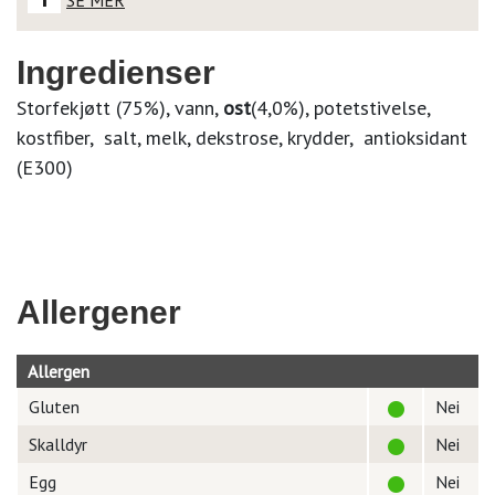
SE MER
Ingredienser
Storfekjøtt (75%), vann,
ost
(4,0%), potetstivelse,
kostfiber, salt, melk, dekstrose, krydder, antioksidant
(E300)
Allergener
Allergen
Gluten
Nei
Skalldyr
Nei
Egg
Nei