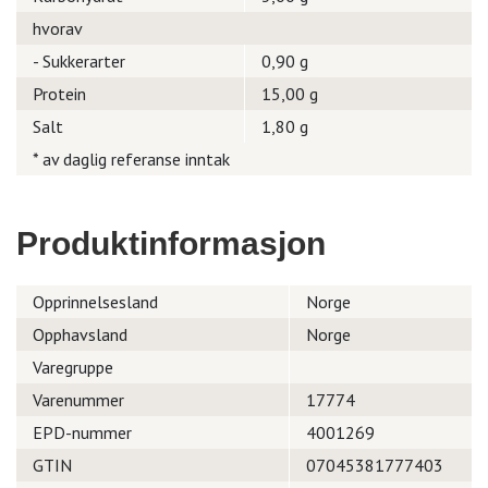
hvorav
- Sukkerarter
0,90 g
Protein
15,00 g
Salt
1,80 g
* av daglig referanse inntak
Produktinformasjon
Opprinnelsesland
Norge
Opphavsland
Norge
Varegruppe
Varenummer
17774
EPD-nummer
4001269
GTIN
07045381777403