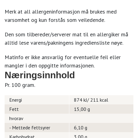
Merk at all allergeninformasjon må brukes med
varsomhet og kun forstås som veiledende.
Den som tilbereder/serverer mat til en allergiker må
alltid lese varens/pakningens ingrediensliste nøye.
Matinfo er ikke ansvarlig for eventuelle feil eller
mangler i den oppgitte informasjonen.
Næringsinnhold
Pr. 100 gram.
Energi
874 kJ/ 211 kcal
Fett
15,00 g
hvorav
- Mettede fettsyrer
6,10 g
Karbohydrat
3,00 g