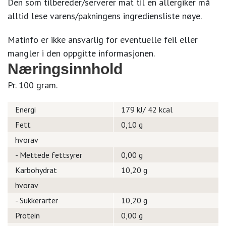
Den som tilbereder/serverer mat til en allergiker må
alltid lese varens/pakningens ingrediensliste nøye.
Matinfo er ikke ansvarlig for eventuelle feil eller
mangler i den oppgitte informasjonen.
Næringsinnhold
Pr. 100 gram.
Energi
179 kJ/ 42 kcal
Fett
0,10 g
hvorav
- Mettede fettsyrer
0,00 g
Karbohydrat
10,20 g
hvorav
- Sukkerarter
10,20 g
Protein
0,00 g