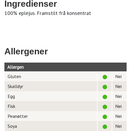
Ingredienser
100% eplejus. Framstilt frå konsentrat
Allergener
Allergen
Gluten
Nei
Skalldyr
Nei
Egg
Nei
Fisk
Nei
Peanøtter
Nei
Soya
Nei