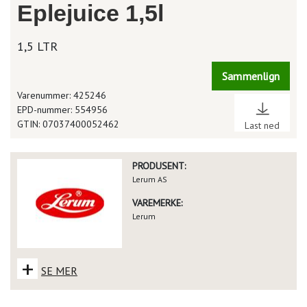
Eplejuice 1,5l
1,5 LTR
Sammenlign
Varenummer: 425246
EPD-nummer: 554956
GTIN: 07037400052462
Last ned
PRODUSENT:
Lerum AS
VAREMERKE:
Lerum
+
SE MER