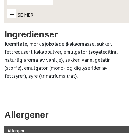
+
SE MER
Ingredienser
Kremfløte
, mørk
sjokolade
(kakaomasse, sukker,
fettredusert kakaopulver, emulgator (
soyalecitin
),
naturlig aroma av vanilje), sukker, vann, gelatin
(storfe), emulgator (mono- og diglyserider av
fettsyrer), syre (trinatriumsitrat).
Allergener
Allergen