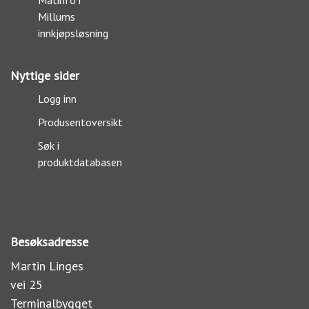
Matinfo i
Millums
innkjøpsløsning
Nyttige sider
Logg inn
Produsentoversikt
Søk i
produktdatabasen
Besøksadresse
Martin Linges
vei 25
Terminalbygget