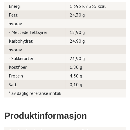
Energi
1 393 kJ/ 335 kcal
Fett
24,30 g
hvorav
- Mettede fettsyrer
15,90 g
Karbohydrat
24,90 g
hvorav
- Sukkerarter
23,90 g
Kostfiber
1,80 g
Protein
4,30 g
Salt
0,10 g
* av daglig referanse inntak
Produktinformasjon