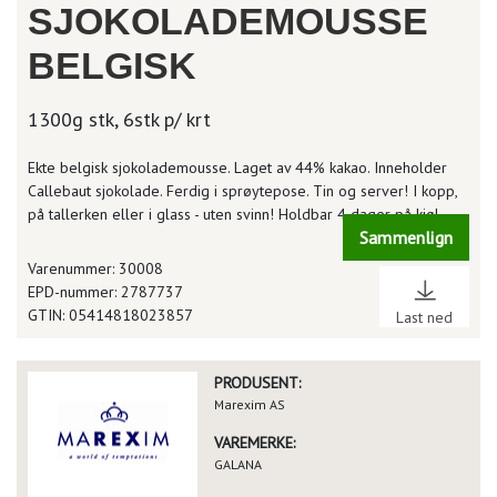
SJOKOLADEMOUSSE
BELGISK
1300g stk, 6stk p/ krt
Ekte belgisk sjokolademousse. Laget av 44% kakao. Inneholder
Callebaut sjokolade. Ferdig i sprøytepose. Tin og server! I kopp,
på tallerken eller i glass - uten svinn! Holdbar 4 dager på kjøl.
Sammenlign
Varenummer: 30008
EPD-nummer: 2787737
GTIN: 05414818023857
Last ned
PRODUSENT:
Marexim AS
VAREMERKE:
GALANA