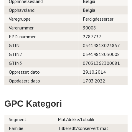
Opprinnelsesland
Belgia
Opphavsland
Belgia
Varegruppe
Ferdigdesserter
Varenummer
30008
EPD-nummer
2787737
GTIN
05414818023857
GTIN2
05414818030008
GTIN3
07031362300081
Opprettet dato
29.10.2014
Oppdatert dato
17.03.2022
GPC Kategori
Segment
Mat/drikke/tobakk
Familie
Tilberedt/konservert mat