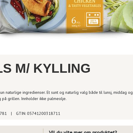
S M/ KYLLING
Kun naturlige ingredienser. Et sunt og naturlig valg både til lunsj, middag og
 på grillen. Innholder ikke palmeolje.
5781
|
GTIN: 05741200318711
Vil du vite mer om produktet?