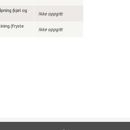
pning (kjøl og
Ikke oppgitt
ining (fryste
Ikke oppgitt