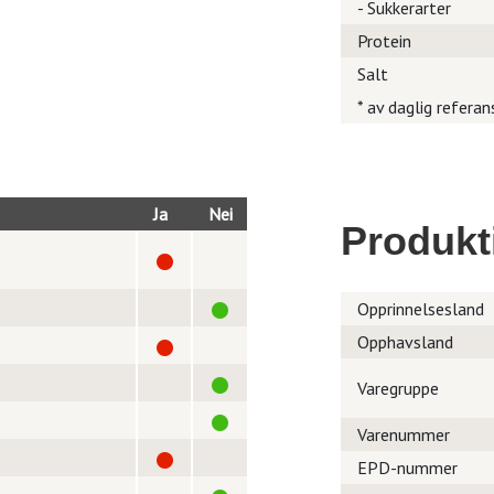
- Sukkerarter
Protein
Salt
* av daglig referan
Ja
Nei
Produkt
Opprinnelsesland
Opphavsland
Varegruppe
Varenummer
EPD-nummer