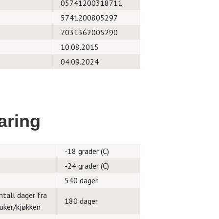
05741200318711
5741200805297
7031362005290
10.08.2015
04.09.2024
aring
-18 grader (C)
-24 grader (C)
540 dager
ntall dager fra
180 dager
ruker/kjøkken