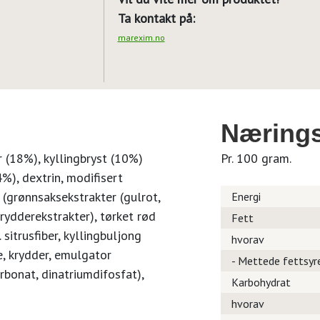
Ta kontakt på:
marexim.no
Nærings
r (18%), kyllingbryst (10%)
Pr. 100 gram.
4%), dextrin, modifisert
n (grønnsaksekstrakter (gulrot,
Energi
 krydderekstrakter), tørket rød
Fett
. sitrusfiber, kyllingbuljong
hvorav
lle, krydder, emulgator
- Mettede fettsyr
rbonat, dinatriumdifosfat),
Karbohydrat
hvorav