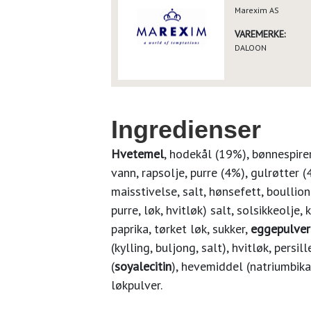
Marexim AS
VAREMERKE:
DALOON
Ingredienser
Hvetemel
, hodekål (19%), bønnespire
vann, rapsolje, purre (4%), gulrøtter (
maisstivelse, salt, hønsefett, boullio
purre, løk, hvitløk) salt, solsikkeolje,
paprika, tørket løk, sukker,
eggepulver
(kylling, buljong, salt), hvitløk, persi
(
soyalecitin
), hevemiddel (natriumbika
løkpulver.