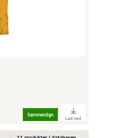
Sammenlign
Last ned
11 produkter i databasen