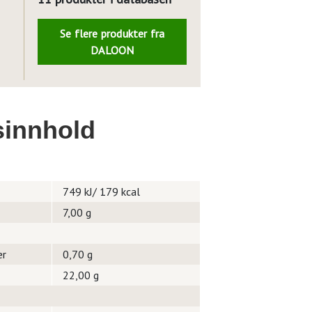
Se flere produkter fra
DALOON
innhold
749 kJ/ 179 kcal
7,00 g
er
0,70 g
22,00 g