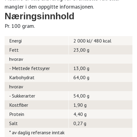
mangler i den oppgitte informasjonen.
Næringsinnhold
Pr. 100 gram.
Energi
2 000 kJ/ 480 kcal
Fett
23,00 g
hvorav
- Mettede fettsyrer
13,00 g
Karbohydrat
64,00 g
hvorav
- Sukkerarter
54,00 g
Kostfiber
1,90 g
Protein
4,40 g
Salt
0,27 g
* av daglig referanse inntak