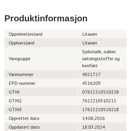
Produktinformasjon
Opprinnelsesland
Litauen
Opphavsland
Litauen
Sjokolade, sukker,
Varegruppe
søtningsstoffer og
konfekt
Varenummer
4021727
EPD-nummer
4516209
GTIN
07622210510228
GTIN2
7622210510211
GTIN3
17622210510218
Opprettet dato
14.06.2016
Oppdatert dato
18.03.2024