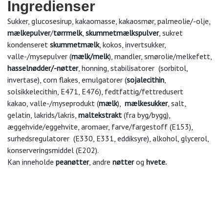
Ingredienser
Sukker, glucosesirup, kakaomasse, kakaosmør, palmeolie/-olje,
mælkepulver
/
tørrmelk
,
skummetmælkspulver
, sukret
kondenseret
skummetmælk
, kokos, invertsukker,
valle-/mysepulver (
mælk/melk
), mandler, smørolie/melkefett,
hasselnødder/-nøtter
, honning, stabilisatorer (sorbitol,
invertase), corn flakes, emulgatorer (
sojalecithin
,
solsikkelecithin, E471, E476), fedtfattig/fettredusert
kakao, valle-/myseprodukt (
mælk
),
mælkesukker
, salt,
gelatin, lakrids/lakris,
maltekstrakt
(fra byg/bygg),
æggehvide/eggehvite, aromaer, farve/fargestoff (E153),
surhedsregulatorer (E330, E331, eddiksyre), alkohol, glycerol,
konserveringsmiddel (E202).
Kan inneholde
peanøtter
, andre
nøtter
og
hvete.