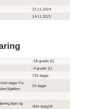
25.11.2024
14.11.2025
aring
-18 grader (C)
-4 grader (C)
730 dager
ntall dager fra
50 dager
ruker/kjøkken
pning (kjøl og
Ikke oppgitt