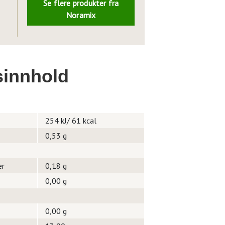
Se flere produkter fra
Noramix
innhold
254 kJ/ 61 kcal
0,53 g
er
0,18 g
0,00 g
0,00 g