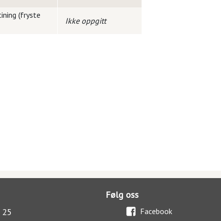
ining (fryste
Ikke oppgitt
Følg oss
 25
Facebook