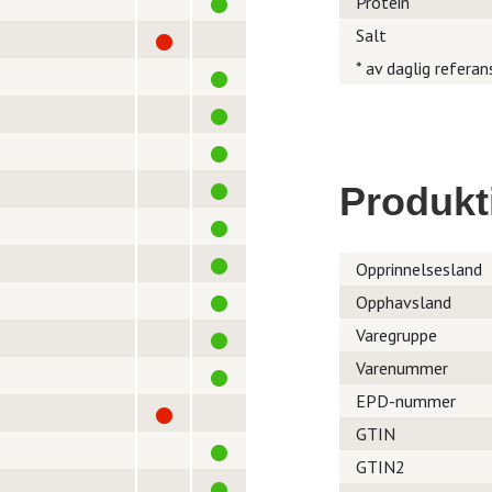
Protein
Salt
* av daglig referan
Produkt
Opprinnelsesland
Opphavsland
Varegruppe
Varenummer
EPD-nummer
GTIN
GTIN2