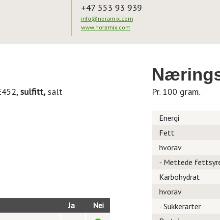
+47 553 93 939
info@noramix.com
www.noramix.com
Nærings
 E452,
sulfitt,
salt
Pr. 100 gram.
Energi
Fett
hvorav
- Mettede fettsyr
Karbohydrat
hvorav
Ja
Nei
- Sukkerarter