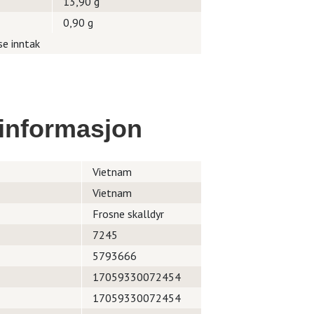
13,90 g
0,90 g
se inntak
informasjon
Vietnam
Vietnam
Frosne skalldyr
7245
5793666
17059330072454
17059330072454