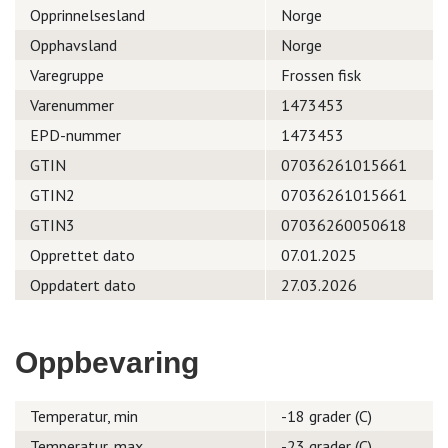
Opprinnelsesland
Norge
Opphavsland
Norge
Varegruppe
Frossen fisk
Varenummer
1473453
EPD-nummer
1473453
GTIN
07036261015661
GTIN2
07036261015661
GTIN3
07036260050618
Opprettet dato
07.01.2025
Oppdatert dato
27.03.2026
Oppbevaring
Temperatur, min
-18 grader (C)
Temperatur, max.
-23 grader (C)