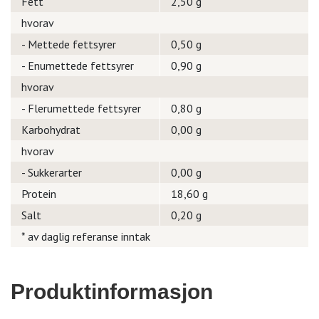
Fett
2,50 g
hvorav
- Mettede fettsyrer
0,50 g
- Enumettede fettsyrer
0,90 g
hvorav
- Flerumettede fettsyrer
0,80 g
Karbohydrat
0,00 g
hvorav
- Sukkerarter
0,00 g
Protein
18,60 g
Salt
0,20 g
* av daglig referanse inntak
Produktinformasjon