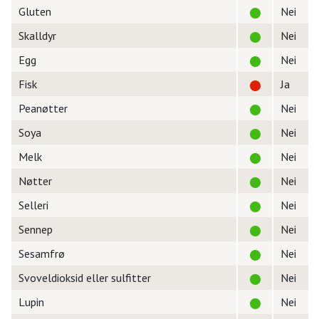
Gluten
Nei
Skalldyr
Nei
Egg
Nei
Fisk
Ja
Peanøtter
Nei
Soya
Nei
Melk
Nei
Nøtter
Nei
Selleri
Nei
Sennep
Nei
Sesamfrø
Nei
Svoveldioksid eller sulfitter
Nei
Lupin
Nei