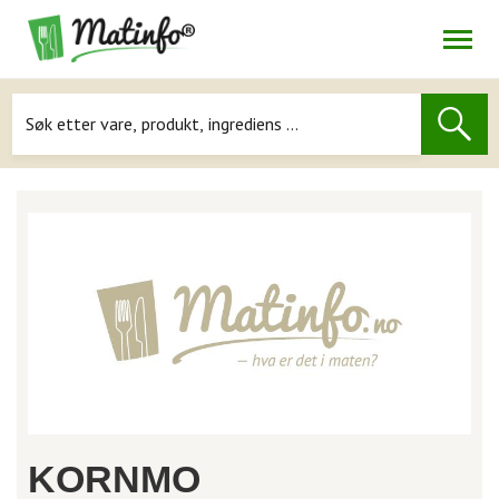
Åpne
Navigasjon
KORNMO