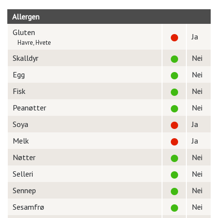
Allergen
Gluten
Ja
Havre, Hvete
Skalldyr
Nei
Egg
Nei
Fisk
Nei
Peanøtter
Nei
Soya
Ja
Melk
Ja
Nøtter
Nei
Selleri
Nei
Sennep
Nei
Sesamfrø
Nei