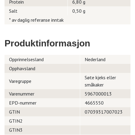
Protein
6,80 g
Salt
0,50 g
* av daglig referanse inntak
Produktinformasjon
Opprinnelsesland
Nederland
Opphavsland
Søte kjeks eller
Varegruppe
småkaker
Varenummer
5967000013
EPD-nummer
4665550
GTIN
07039317007023
GTIN2
GTIN3