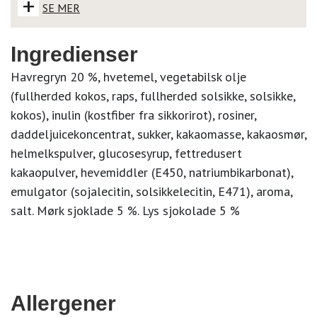
+
SE MER
Ingredienser
Havregryn 20 %, hvetemel, vegetabilsk olje
(fullherded kokos, raps, fullherded solsikke, solsikke,
kokos), inulin (kostfiber fra sikkorirot), rosiner,
daddeljuicekoncentrat, sukker, kakaomasse, kakaosmør,
helmelkspulver, glucosesyrup, fettredusert
kakaopulver, hevemiddler (E450, natriumbikarbonat),
emulgator (sojalecitin, solsikkelecitin, E471), aroma,
salt. Mørk sjoklade 5 %. Lys sjokolade 5 %
Allergener