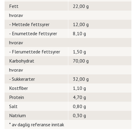
Fett
22,00 g
hvorav
- Mettede fettsyrer
12,00 g
- Enumettede fettsyrer
8,10 g
hvorav
- Flerumettede fettsyrer
1,50 g
Karbohydrat
70,00 g
hvorav
- Sukkerarter
32,00 g
Kostfiber
1,10 g
Protein
4,70 g
Salt
0,80 g
Natrium
0,30 g
* av daglig referanse inntak