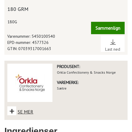
180 GRM
180G
Sammenlign
Varenummer: 5450100540
EPD-nummer: 4577326
GTIN: 07039317001663
Last ned
PRODUSENT:
Orkla Confectionery & Snacks Norge
VAREMERKE:
Sætre
+
SE MER
Ingredienser