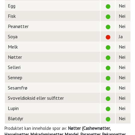
Egg
Nei
Fisk
Nei
Peanøtter
Nei
Soya
Ja
Melk
Nei
Nøtter
Nei
Selleri
Nei
Sennep
Nei
Sesamfrø
Nei
Svoveldioksid eller sulfitter
Nei
Lupin
Nei
Bløtdyr
Nei
Produktet kan inneholde spor av:
Nøtter (Cashewnøtter,
Hasselnøtter, Makadamianøtter, Mandel, Paranøtter, Pekannøtter,