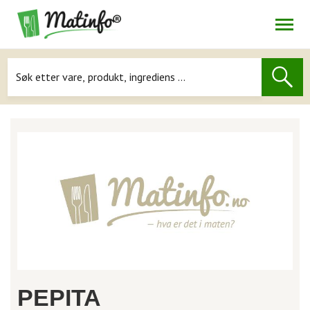
Åpne
Navigasjon
PEPITA