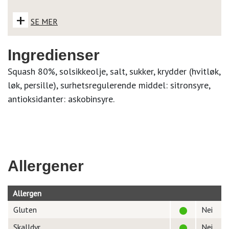
+
SE MER
Ingredienser
Squash 80%, solsikkeolje, salt, sukker, krydder (hvitløk,
løk, persille), surhetsregulerende middel: sitronsyre,
antioksidanter: askobinsyre.
Allergener
Allergen
Gluten
Nei
Skalldyr
Nei