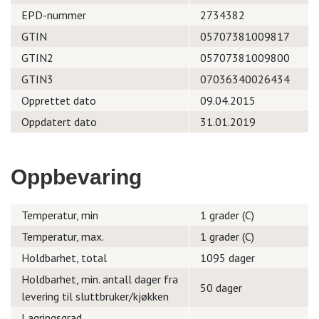
EPD-nummer
2734382
GTIN
05707381009817
GTIN2
05707381009800
GTIN3
07036340026434
Opprettet dato
09.04.2015
Oppdatert dato
31.01.2019
Oppbevaring
Temperatur, min
1 grader (C)
Temperatur, max.
1 grader (C)
Holdbarhet, total
1095 dager
Holdbarhet, min. antall dager fra
50 dager
levering til sluttbruker/kjøkken
Lagringsgrad