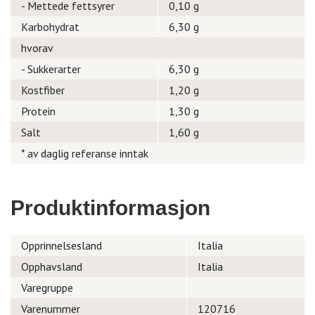
- Mettede fettsyrer
0,10 g
Karbohydrat
6,30 g
hvorav
- Sukkerarter
6,30 g
Kostfiber
1,20 g
Protein
1,30 g
Salt
1,60 g
* av daglig referanse inntak
Produktinformasjon
Opprinnelsesland
Italia
Opphavsland
Italia
Varegruppe
Varenummer
120716