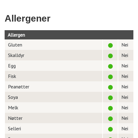
Allergener
Allergen
Gluten
Nei
Skalldyr
Nei
Egg
Nei
Fisk
Nei
Peanøtter
Nei
Soya
Nei
Melk
Nei
Nøtter
Nei
Selleri
Nei