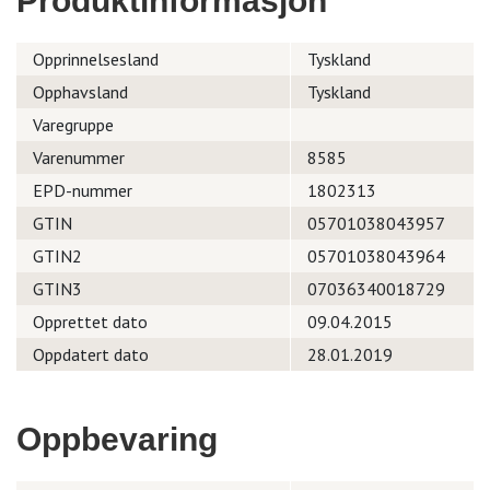
Produktinformasjon
Opprinnelsesland
Tyskland
Opphavsland
Tyskland
Varegruppe
Varenummer
8585
EPD-nummer
1802313
GTIN
05701038043957
GTIN2
05701038043964
GTIN3
07036340018729
Opprettet dato
09.04.2015
Oppdatert dato
28.01.2019
Oppbevaring