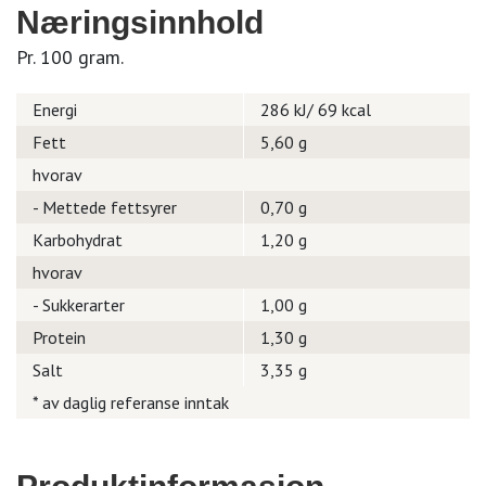
Næringsinnhold
Pr. 100 gram.
Energi
286 kJ/ 69 kcal
Fett
5,60 g
hvorav
- Mettede fettsyrer
0,70 g
Karbohydrat
1,20 g
hvorav
- Sukkerarter
1,00 g
Protein
1,30 g
Salt
3,35 g
* av daglig referanse inntak