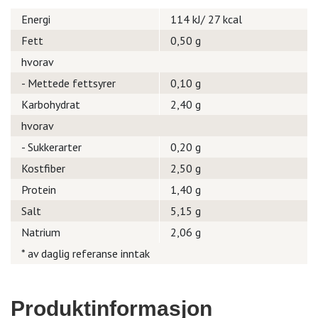
Energi
114 kJ/ 27 kcal
Fett
0,50 g
hvorav
- Mettede fettsyrer
0,10 g
Karbohydrat
2,40 g
hvorav
- Sukkerarter
0,20 g
Kostfiber
2,50 g
Protein
1,40 g
Salt
5,15 g
Natrium
2,06 g
* av daglig referanse inntak
Produktinformasjon