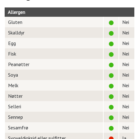
Allergen
Gluten
Nei
Skalldyr
Nei
Egg
Nei
Fisk
Nei
Peanøtter
Nei
Soya
Nei
Melk
Nei
Nøtter
Nei
Selleri
Nei
Sennep
Nei
Sesamfrø
Nei
Svoveldioksid eller sulfitter
Ja