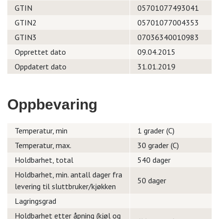
GTIN
05701077493041
GTIN2
05701077004353
GTIN3
07036340010983
Opprettet dato
09.04.2015
Oppdatert dato
31.01.2019
Oppbevaring
Temperatur, min
1 grader (C)
Temperatur, max.
30 grader (C)
Holdbarhet, total
540 dager
Holdbarhet, min. antall dager fra
50 dager
levering til sluttbruker/kjøkken
Lagringsgrad
Holdbarhet etter åpning (kjøl og