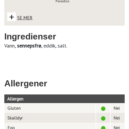
Paradiso
+
SE MER
Ingredienser
Vann,
sennepsfrø
, eddik, salt.
Allergener
Allergen
Gluten
Nei
Skalldyr
Nei
Egg
Nei