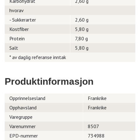
Karbohydrat
2,60 g
hvorav
- Sukkerarter
2,60 g
Kostfiber
5,80 g
Protein
7,80 g
Salt
5,80 g
* av daglig referanse inntak
Produktinformasjon
Opprinnelsesland
Frankrike
Opphavsland
Frankrike
Varegruppe
Varenummer
8507
EPD-nummer
734988