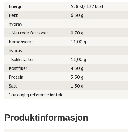
Energi
528 kJ/ 127 kcal
Fett
6,50 g
hvorav
- Mettede fettsyrer
0,70 g
Karbohydrat
11,00 g
hvorav
- Sukkerarter
11,00 g
Kostfiber
4,50 g
Protein
3,50 g
Salt
1,30 g
* av daglig referanse inntak
Produktinformasjon