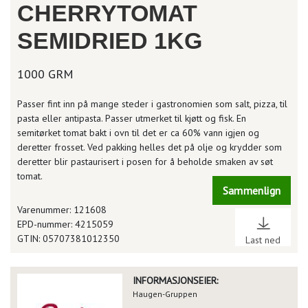
CHERRYTOMAT
SEMIDRIED 1KG
1000 GRM
Passer fint inn på mange steder i gastronomien som salt, pizza, til
pasta eller antipasta. Passer utmerket til kjøtt og fisk. En
semitørket tomat bakt i ovn til det er ca 60% vann igjen og
deretter frosset. Ved pakking helles det på olje og krydder som
deretter blir pastaurisert i posen for å beholde smaken av søt
tomat.
Sammenlign
Varenummer: 121608
EPD-nummer: 4215059
GTIN: 05707381012350
Last ned
INFORMASJONSEIER:
Haugen-Gruppen