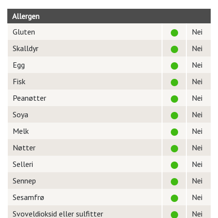
Allergen
Gluten
Nei
Skalldyr
Nei
Egg
Nei
Fisk
Nei
Peanøtter
Nei
Soya
Nei
Melk
Nei
Nøtter
Nei
Selleri
Nei
Sennep
Nei
Sesamfrø
Nei
Svoveldioksid eller sulfitter
Nei