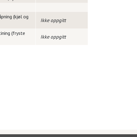
pning (kjøl og
Ikke oppgitt
ining (fryste
Ikke oppgitt