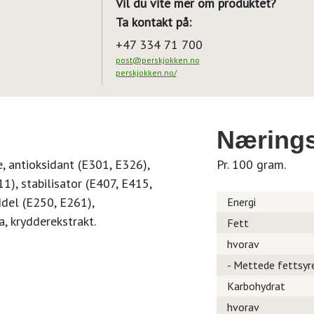
Vil du vite mer om produktet?
Ta kontakt på:
+47 334 71 700
post@perskjokken.no
perskjokken.no/
Nærings
e, antioksidant (E301, E326),
Pr. 100 gram.
), stabilisator (E407, E415,
ddel (E250, E261),
Energi
a, krydderekstrakt.
Fett
hvorav
- Mettede fettsyr
Karbohydrat
hvorav