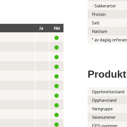
- Sukkerarter
Protein
Salt
Ja
Nei
Natrium
* av daglig referan
Produkt
Opprinnelsesland
Opphavsland
Varegruppe
Varenummer
EPD-nummer