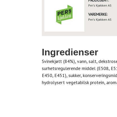
PRODUSENT:
Per's Kjøkken AS
VAREMERKE:
Per's Kjøkken AS
Ingredienser
Svinekjøtt (84%), vann, salt, dekstros
surhetsregulerende middel (E508, E511
E450, E451), sukker, konserveringsmi
hydrolysert vegetabilsk protein, arom