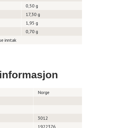
0,50 g
17,30 g
1,95 g
0,70 g
se inntak
informasjon
Norge
3012
1922376