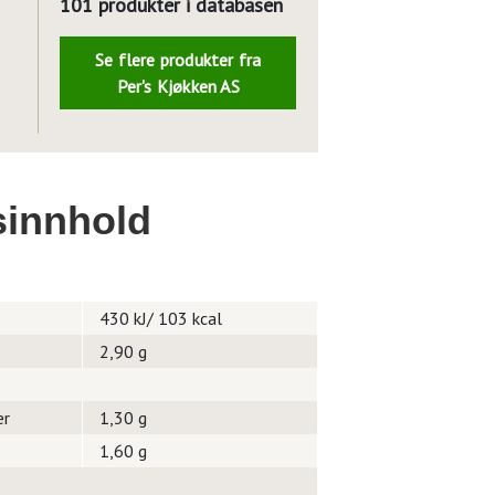
101 produkter i databasen
Se flere produkter fra
Per's Kjøkken AS
innhold
430 kJ/ 103 kcal
2,90 g
er
1,30 g
1,60 g