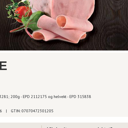
E
753281; 200g - EPD 2112175 og helvekt - EPD 315838
76
|
GTIN: 07070472301205