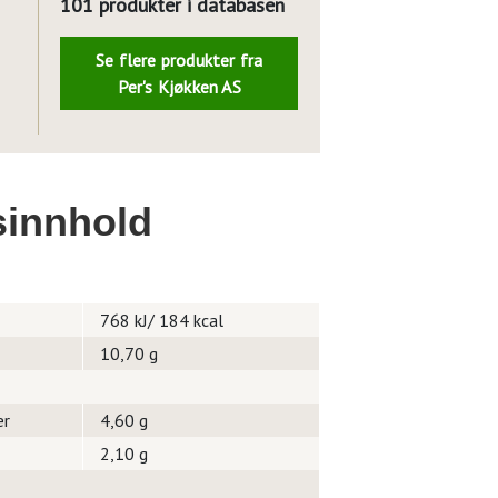
101 produkter i databasen
Se flere produkter fra
Per's Kjøkken AS
innhold
768 kJ/ 184 kcal
10,70 g
er
4,60 g
2,10 g