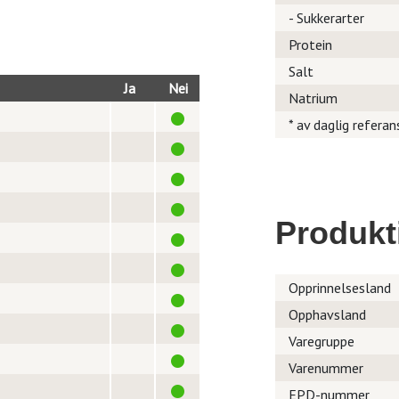
- Sukkerarter
Protein
Salt
Ja
Nei
Natrium
* av daglig referan
Produkt
Opprinnelsesland
Opphavsland
Varegruppe
Varenummer
EPD-nummer