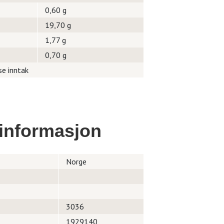
0,60 g
19,70 g
1,77 g
0,70 g
se inntak
informasjon
Norge
3036
1929140