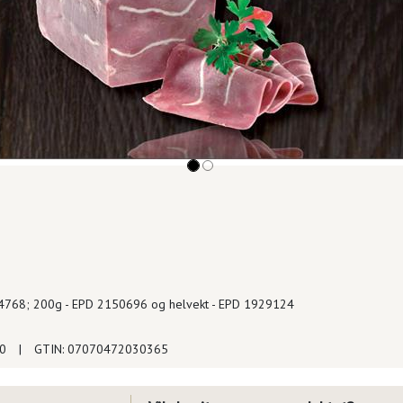
754768; 200g - EPD 2150696 og helvekt - EPD 1929124
40
|
GTIN: 07070472030365