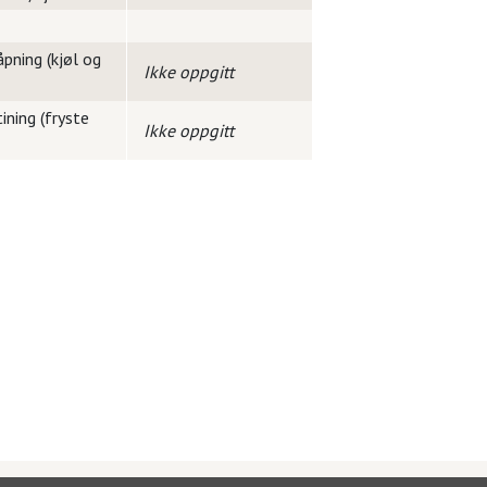
pning (kjøl og
Ikke oppgitt
ining (fryste
Ikke oppgitt