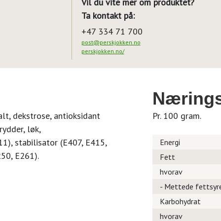
Vil du vite mer om produktet?
Ta kontakt på:
+47 334 71 700
post@perskjokken.no
perskjokken.no/
Nærings
alt, dekstrose, antioksidant
Pr. 100 gram.
rydder, løk,
), stabilisator (E407, E415,
Energi
50, E261).
Fett
hvorav
- Mettede fettsyr
Karbohydrat
hvorav