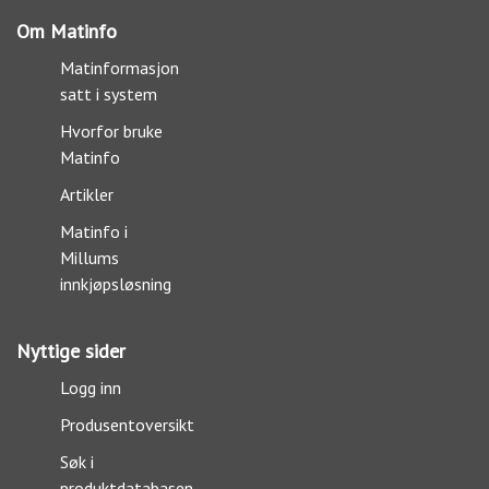
Om Matinfo
Matinformasjon
satt i system
Hvorfor bruke
Matinfo
Artikler
Matinfo i
Millums
innkjøpsløsning
Nyttige sider
Logg inn
Produsentoversikt
Søk i
produktdatabasen