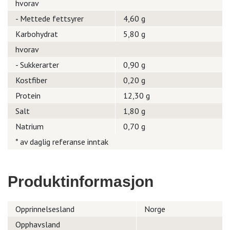
hvorav
- Mettede fettsyrer
4,60 g
Karbohydrat
5,80 g
hvorav
- Sukkerarter
0,90 g
Kostfiber
0,20 g
Protein
12,30 g
Salt
1,80 g
Natrium
0,70 g
* av daglig referanse inntak
Produktinformasjon
Opprinnelsesland
Norge
Opphavsland