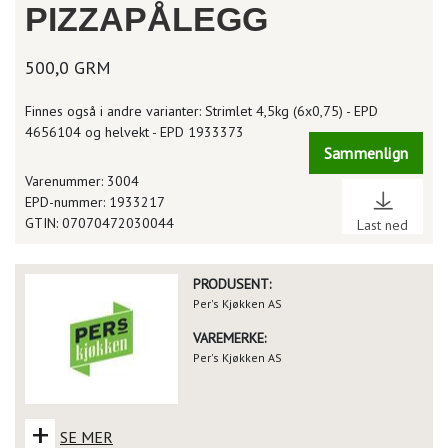
PIZZAPÅLEGG
500,0 GRM
Finnes også i andre varianter: Strimlet 4,5kg (6x0,75) - EPD
4656104 og helvekt - EPD 1933373
Sammenlign
Varenummer: 3004
EPD-nummer: 1933217
GTIN: 07070472030044
Last ned
PRODUSENT:
Per's Kjøkken AS
VAREMERKE:
Per's Kjøkken AS
+
SE MER